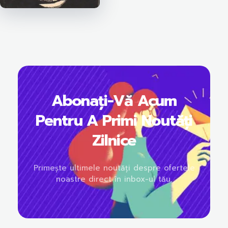
Abonați-Vă Acum
Pentru A Primi Noutăți
Zilnice
Primește ultimele noutăți despre ofertele
noastre direct în inbox-ul tău.