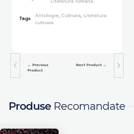
Literatură română
Antologie
,
Culinara
,
Literatura
Tags
culinara
Previous
Next Product
Product
Produse
Recomandate