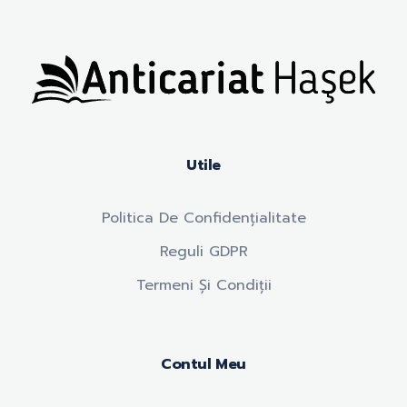
Anticariat Hasek
A căuta, a citi, a crește.
Utile
Politica De Confidențialitate
Reguli GDPR
Termeni Și Condiții
Contul Meu