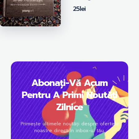
25
lei
Abonați-Vă Acum
Pentru A Primi Noutăți
Zilnice
Primește ultimele noutăți despre ofertele
noastre direct în inbox-ul tău.