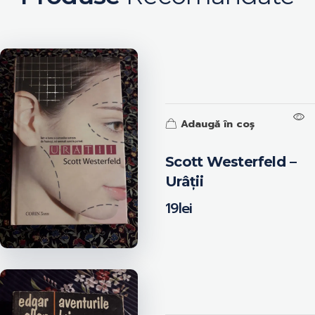
Adaugă în coș
Scott Westerfeld –
Urâții
19
lei