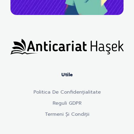
Anticariat Hasek
A căuta, a citi, a crește.
Utile
Politica De Confidențialitate
Reguli GDPR
Termeni Și Condiții