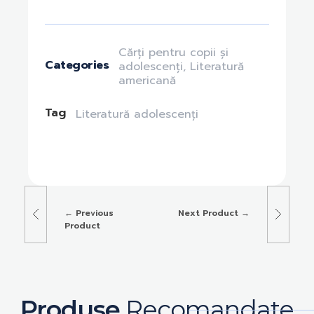
Cărți pentru copii și
Categories
adolescenți
,
Literatură
americană
Tag
Literatură adolescenți
Previous
Next Product
Product
Produse
Recomandate