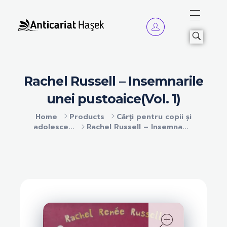
Anticariat Hasek
A căuta, a citi, a crește.
Rachel Russell – Insemnarile
unei pustoaice(Vol. 1)
Home
Products
Cărți pentru copii și
adolesce...
Rachel Russell – Insemna...
open