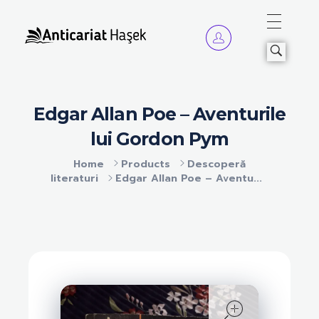
Anticariat Hasek
A căuta, a citi, a crește.
Edgar Allan Poe – Aventurile
lui Gordon Pym
Home
Products
Descoperă
literaturi
Edgar Allan Poe – Aventu...
open