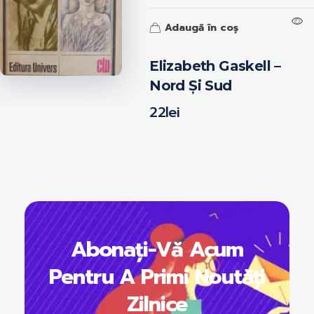
Adaugă în coș
Elizabeth Gaskell –
Nord Și Sud
22
lei
Abonați-Vă Acum
Pentru A Primi Noutăți
Zilnice