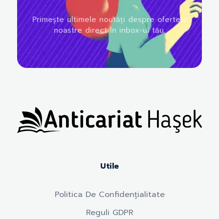
Primește ultimele noutăți despre ofertele
noastre direct în inbox-ul tău.
Anticariat Hasek
A căuta, a citi, a crește.
Utile
Politica De Confidențialitate
Reguli GDPR