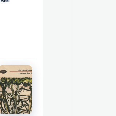
15
lei