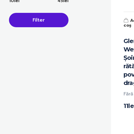
10lei
45lei
Filter
A
coș
Gl
Wes
Șoi
răt
pov
dra
Fără
11
le