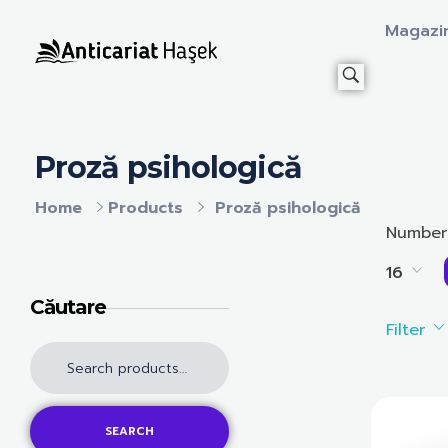
Magazi
Anticariat Hasek
A căuta, a citi, a crește.
Proză psihologică
Home
Products
Proză psihologică
Number
16
Căutare
Filter
SEARCH