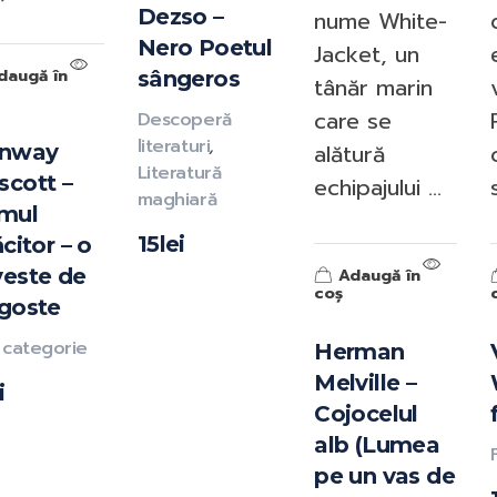
Dezso –
nume White-
Nero Poetul
Jacket, un
daugă în
sângeros
tânăr marin
care se
Descoperă
literaturi
,
alătură
enway
Literatură
cott –
echipajului ...
maghiară
mul
15
lei
ăcitor – o
este de
Adaugă în
coș
goste
 categorie
Herman
Melville –
i
Cojocelul
alb (Lumea
pe un vas de