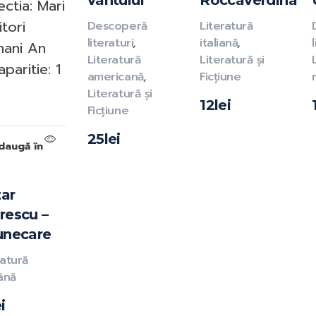
vântului
Roccaverdina
ectia: Mari
itori
Descoperă
Literatură
literaturi
,
italiană
,
ani An
Literatură
Literatură și
paritie: 1
americană
,
Ficțiune
Literatură și
12
lei
Ficțiune
25
lei
daugă în
ar
rescu –
unecare
ratură
ână
i