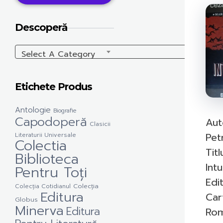
Descoperă
Select A Category
Etichete Produs
Antologie
Biografie
Capodoperă
Aut
Clasicii
Pet
Literaturii Universale
Colectia
Titl
Biblioteca
Int
Pentru Toți
Edit
Colecția Cotidianul
Colecția
Editura
Car
Globus
Minerva
Editura
Ro