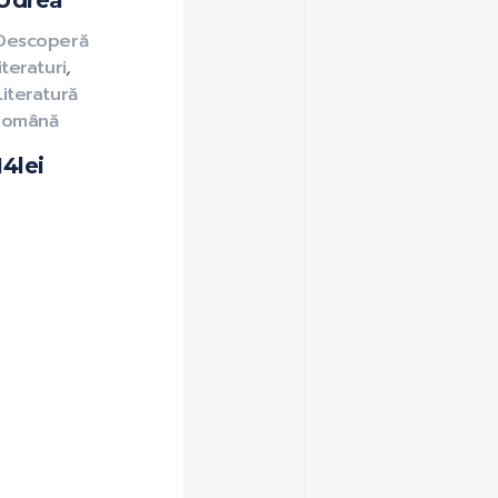
Udrea
Descoperă
literaturi
,
Literatură
română
14
lei