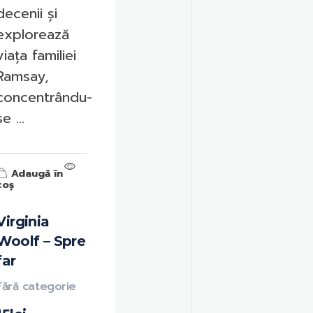
decenii și
explorează
viața familiei
Ramsay,
concentrându-
se ...
Adaugă în
coș
Virginia
Woolf – Spre
far
Fără categorie