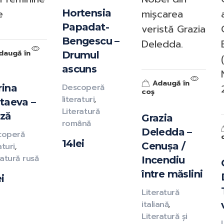
e
mișcarea
Hortensia
Papadat-
veristă Grazia
Bengescu –
Deledda.
daugă în
Drumul
ascuns
Adaugă în
Descoperă
ina
coș
literaturi
,
taeva –
Literatură
ză
Grazia
română
Deledda –
coperă
14
lei
Cenușa /
aturi
,
ratură rusă
Incendiu
între măslini
ei
Literatură
italiană
,
Literatură și