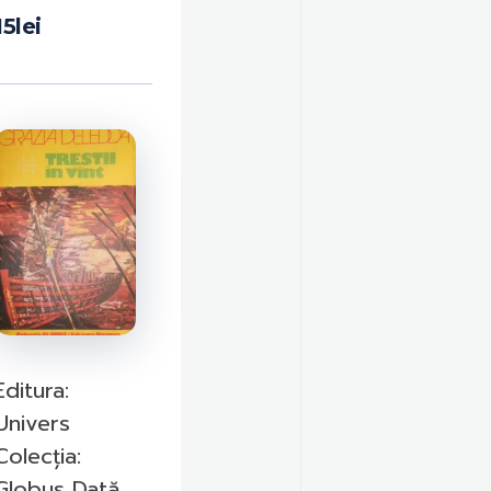
15
lei
Editura:
Univers
Colecția:
Globus Dată