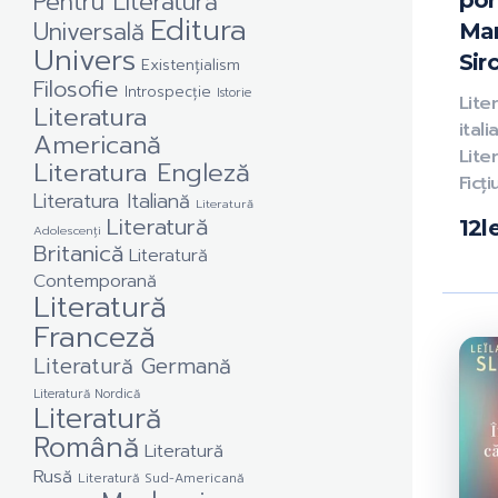
Pentru Literatură
por
Editura
Universală
Mar
Univers
Sir
Existențialism
Filosofie
Introspecție
Istorie
Lite
Literatura
itali
Americană
Liter
Literatura Engleză
Ficț
Literatura Italiană
Literatură
Literatură
12
l
Adolescenți
Britanică
Literatură
Contemporană
Literatură
Franceză
Literatură Germană
Literatură Nordică
Literatură
Română
Literatură
Rusă
Literatură Sud-Americană