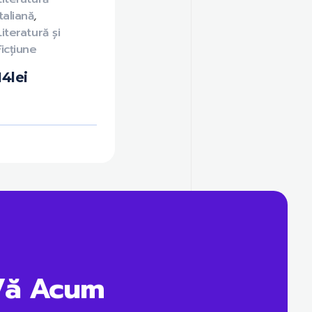
italiană
,
Literatură și
Ficțiune
14
lei
Vă Acum