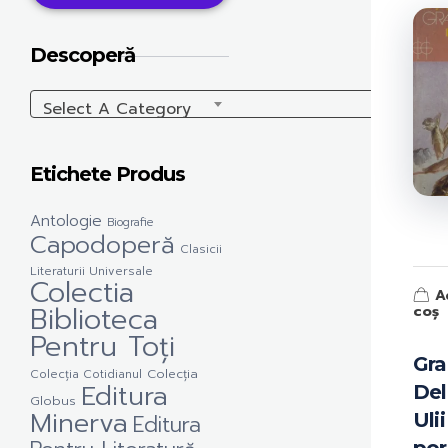
Descoperă
Select A Category
Etichete Produs
Antologie
Biografie
Capodoperă
Clasicii
Literaturii Universale
Colectia
A
Biblioteca
coș
Pentru Toți
Gra
Colecția Cotidianul
Colecția
Editura
Del
Globus
Minerva
Ulii
Editura