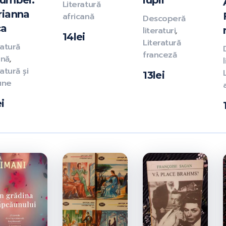
umbei.
lupii
Literatură
ianna
africană
Descoperă
ca
literaturi
,
14
lei
Literatură
ratură
franceză
ană
,
atură și
13
lei
iune
ei