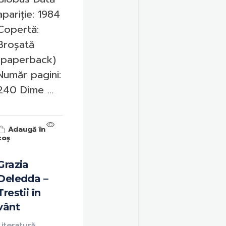
apariție: 1984
Copertă:
Broșată
(paperback)
Număr pagini:
240 Dime ...
Adaugă în
coș
Grazia
Deledda –
Trestii în
vânt
Literatură