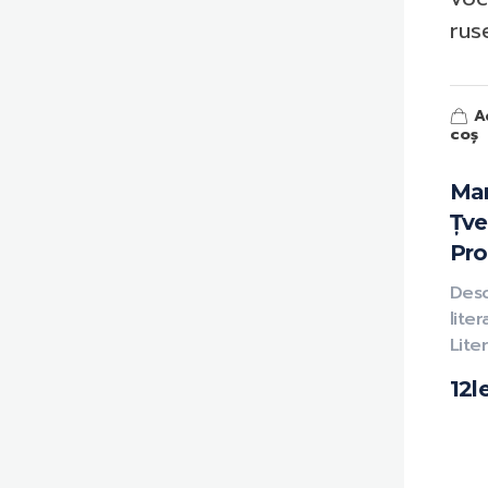
rus
A
coș
Mar
Țve
Pro
Des
liter
Lite
12
l