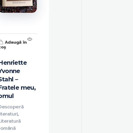
Adaugă în
coș
Henriette
Yvonne
Stahl –
Fratele meu,
omul
Descoperă
literaturi
,
Literatură
română