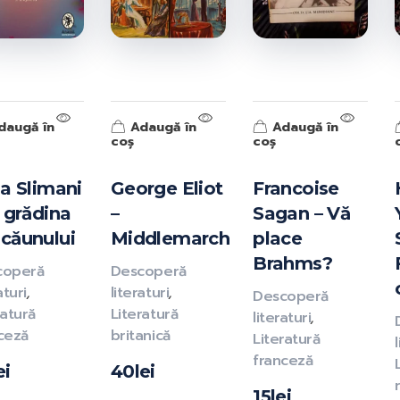
daugă în
Adaugă în
Adaugă în
coș
coș
la Slimani
George Eliot
Francoise
n grădina
–
Sagan – Vă
căunului
Middlemarch
place
Brahms?
coperă
Descoperă
aturi
,
literaturi
,
Descoperă
ratură
Literatură
literaturi
,
ceză
britanică
Literatură
franceză
ei
40
lei
15
lei