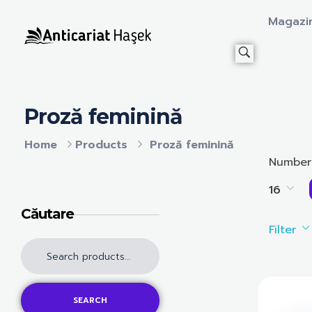
Magazi
Anticariat Hasek
A căuta, a citi, a crește.
Proză feminină
Home
Products
Proză feminină
Number
16
Căutare
Filter
SEARCH