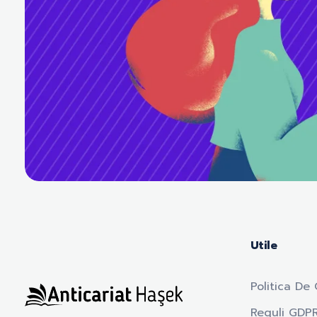
Utile
Politica De 
Reguli GDP
Anticariat Hasek
A căuta, a citi, a crește.