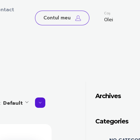
ntact
0
Coș
Contul meu
0
lei
Archives
y:
Default
Categories