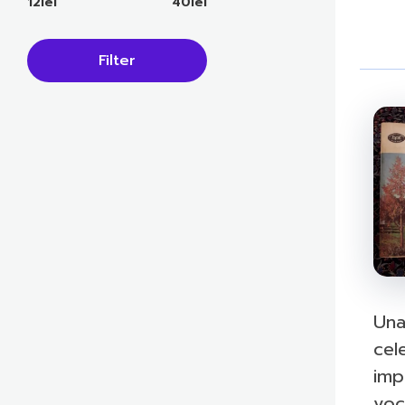
12lei
40lei
Filter
Una
cel
imp
voc