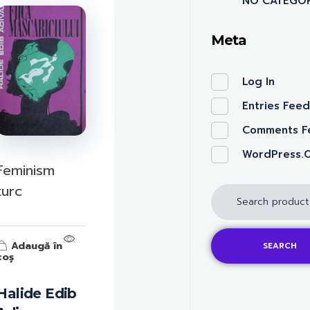
NO CATEGOR
Meta
Log In
Entries Fee
Comments F
WordPress.
Feminism
turc
Adaugă în
SEARCH
coș
Halide Edib