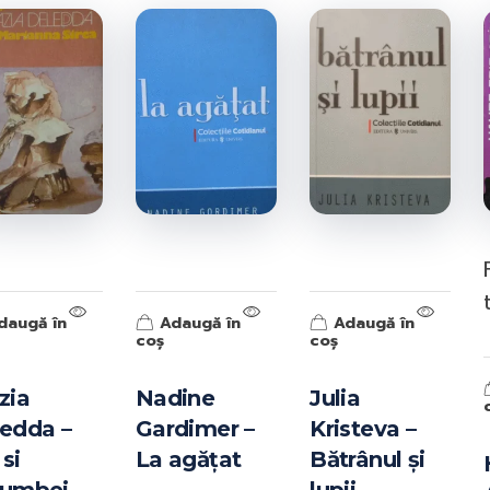
ISBN-10:
ISBN-13:
Goodreads:
Author(s):
Publisher:
Published:
//
daugă în
Adaugă în
Adaugă în
coș
coș
zia
Nadine
Julia
edda –
Gardimer –
Kristeva –
 si
La agățat
Bătrânul și
Information from Goodreads.com