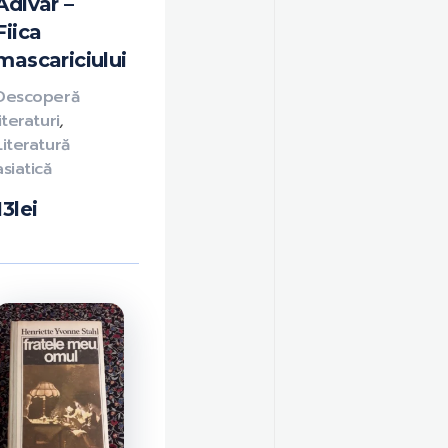
Adivar –
Fiica
mascariciului
Descoperă
literaturi
,
Literatură
asiatică
13
lei