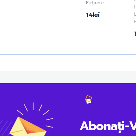
Ficțiune
14
lei
Abonați-