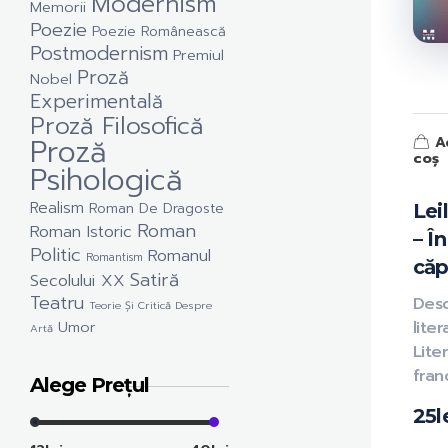
Modernism
Memorii
Poezie
Poezie Românească
Postmodernism
Premiul
Proză
Nobel
Experimentală
Proză Filosofică
Proză
A
coș
Psihologică
Realism
Roman De Dragoste
Lei
Roman
Roman Istoric
– Î
Politic
Romanul
Romantism
căp
Satiră
Secolului XX
Teatru
Des
Teorie Și Critică Despre
Umor
liter
Artă
Lite
fran
Alege Prețul
25
l