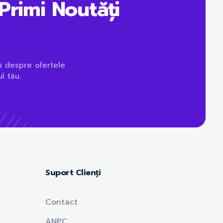
Primi Noutăți
i despre ofertele
l tău.
Suport Clienți
Contact
ANPC