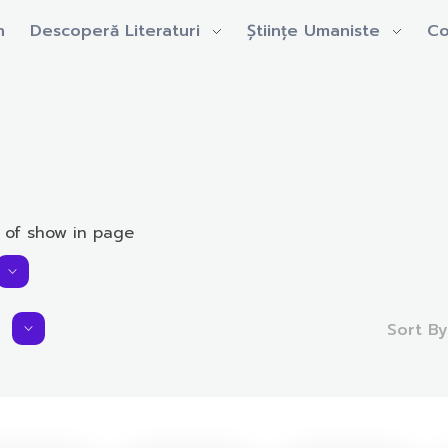
n
Descoperă Literaturi
Științe Umaniste
Co
 of show in page
Sort B
Average Rating:
0.0 rating