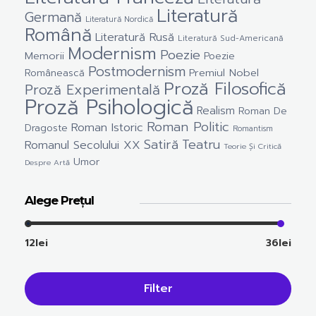
Literatură
Germană
Literatură Nordică
Română
Literatură Rusă
Literatură Sud-Americană
Modernism
Poezie
Memorii
Poezie
Postmodernism
Premiul Nobel
Românească
Proză Filosofică
Proză Experimentală
Proză Psihologică
Realism
Roman De
Roman Politic
Roman Istoric
Dragoste
Romantism
Satiră
Teatru
Romanul Secolului XX
Teorie Și Critică
Umor
Despre Artă
Alege Prețul
12lei
36lei
Filter