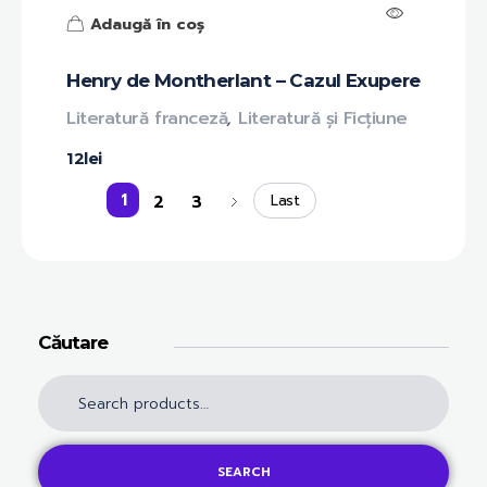
Adaugă în coș
Henry de Montherlant – Cazul Exupere
Literatură franceză
,
Literatură și Ficțiune
12
lei
1
2
3
Last
Căutare
SEARCH