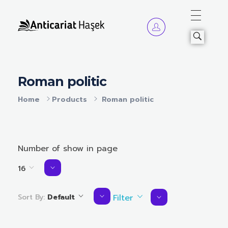
Anticariat Hasek
A căuta, a citi, a crește.
Roman politic
Home
Products
Roman politic
Number of show in page
16
Sort By:
Default
Filter