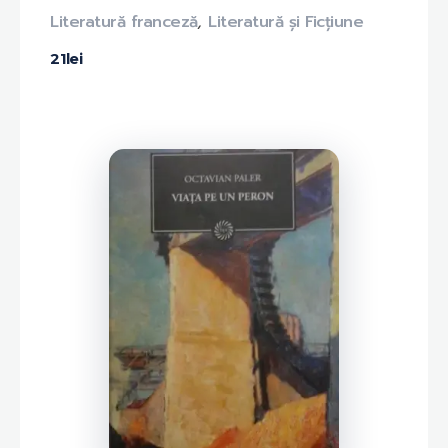
Literatură franceză
,
Literatură și Ficțiune
21
lei