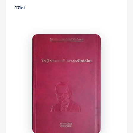
17
lei