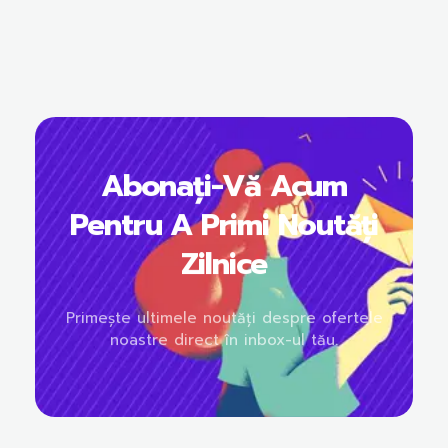
Abonați-Vă Acum
Pentru A Primi Noutăți
Zilnice
Primește ultimele noutăți despre ofertele
noastre direct în inbox-ul tău.