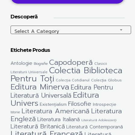
Descoperă
Select A Category
Etichete Produs
Capodoperă
Antologie
Clasicii
Biografie
Colectia Biblioteca
Literaturii Universale
Pentru Toți
Colecția Cotidianul
Colecția Globus
Editura Minerva
Editura Pentru
Editura
Literatură Universală
Univers
Filosofie
Existențialism
Introspecție
Literatura Americană
Literatura
Istorie
Engleză
Literatura Italiană
Literatură Adolescenți
Literatură Britanică
Literatură Contemporană
Literatură Franceză
Literatură