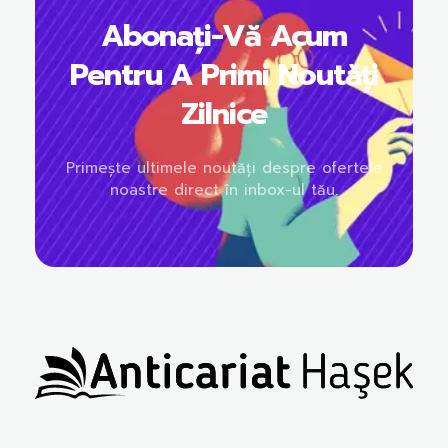
Abonați-Vă Acum
Pentru A Primi Noutăți
Zilnice
Primește ultimele noutăți despre ofertele
noastre direct în inbox-ul tău.
Anticariat Hasek
A căuta, a citi, a crește.