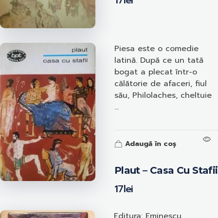
17
lei
Piesa este o comedie
latină. După ce un tată
bogat a plecat într-o
călătorie de afaceri, fiul
său, Philolaches, cheltuie
...
Adaugă în coș
Plaut – Casa Cu Stafii
17
lei
Editura: Eminescu