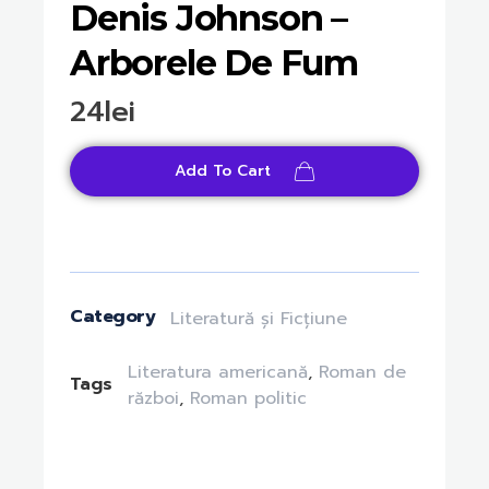
Denis Johnson –
Arborele De Fum
24
lei
Add To Cart
Category
Literatură și Ficțiune
Literatura americană
,
Roman de
Tags
război
,
Roman politic