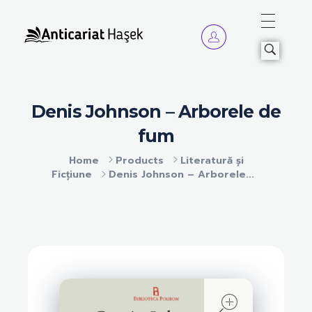
Anticariat Hasek
A căuta, a citi, a crește.
Denis Johnson – Arborele de
fum
Home
Products
Literatură și
Ficțiune
Denis Johnson – Arborele...
open