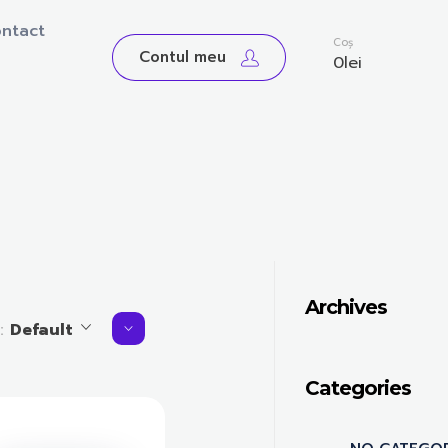
ntact
0
Coș
Contul meu
0
lei
Archives
y:
Default
Categories