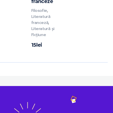
franceze
Filosofie
,
Literatură
franceză
,
Literatură și
Ficțiune
15
lei