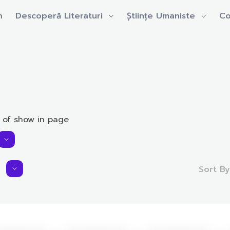
n
Descoperă Literaturi
Științe Umaniste
Co
 of show in page
Sort B
Average Rating:
0.0 rating