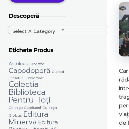
Descoperă
Select A Category
Etichete Produs
Antologie
Biografie
Capodoperă
Car
Clasicii
răd
Literaturii Universale
Colectia
într
Biblioteca
tra
Pentru Toți
per
Colecția Cotidianul
Colecția
Editura
viaț
Globus
Minerva
Editura
de 