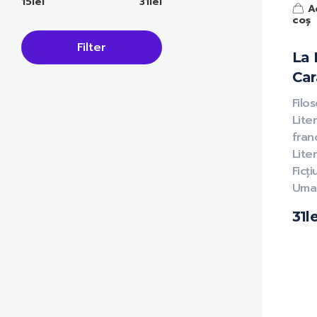
15lei
31lei
A
coș
Filter
La 
Car
Filos
Lite
fran
Liter
Ficț
Uma
31
le