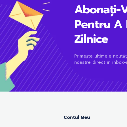
Abonați-
Pentru A 
Zilnice
Primește ultimele noutăț
noastre direct în inbox-u
Contul Meu