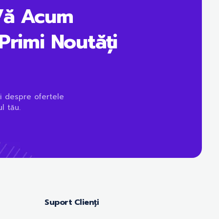
Vă Acum
Primi Noutăți
i despre ofertele
l tău.
Suport Clienți