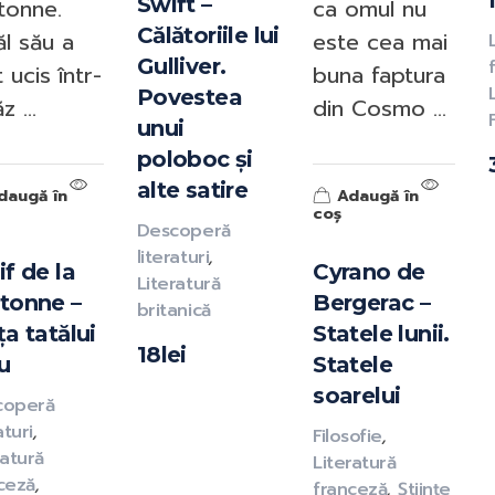
Swift –
tonne.
ca omul nu
Călătoriile lui
ăl său a
este cea mai
Gulliver.
 ucis într-
buna faptura
Povestea
z ...
din Cosmo ...
unui
poloboc și
alte satire
daugă în
Adaugă în
coș
Descoperă
literaturi
,
if de la
Cyrano de
Literatură
tonne –
Bergerac –
britanică
ța tatălui
Statele lunii.
18
lei
u
Statele
soarelui
coperă
aturi
,
Filosofie
,
ratură
Literatură
ceză
,
franceză
,
Științe