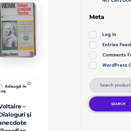
NO CATEGOR
Meta
Log In
Entries Fee
Comments F
WordPress.
Adaugă în
coș
SEARCH
Voltaire –
Dialoguri și
anecdote