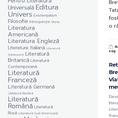
Pentru Literatură
Bre
Editura
Universală
Tat
Univers
Existențialism
fost
Filosofie
Introspecție
Istorie
o ră
Literatura
Americană
Literatura Engleză
A
Literatura Italiană
Literatură
coș
Literatură
Adolescenți
Britanică
Literatură
Ret
Contemporană
Literatură
Bre
Franceză
Via
Literatură Germană
me
Literatură Nordică
Des
Literatură
liter
Română
Literatură
Lite
Rusă
Literatură Sud-Americană
fran