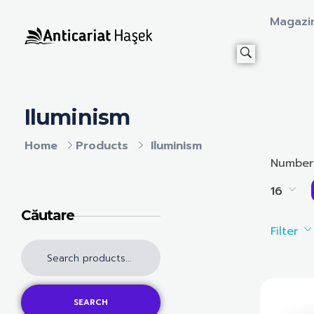
Magazi
Anticariat Hasek
A căuta, a citi, a crește.
Iluminism
Home
Products
Iluminism
Number
16
Căutare
Filter
SEARCH