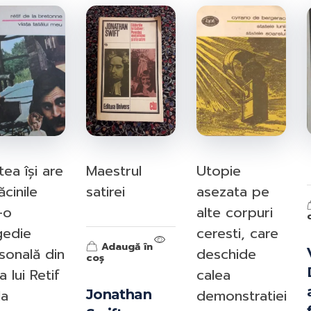
ISBN-10:
ISBN-13:
Goodreads:
Author(s):
Publisher:
Published:
//
tea își are
Maestrul
Utopie
ăcinile
satirei
asezata pe
-o
alte corpuri
gedie
ceresti, care
Adaugă în
sonală din
deschide
coș
a lui Retif
calea
la
demonstratiei
Jonathan
Information from Goodreads.com