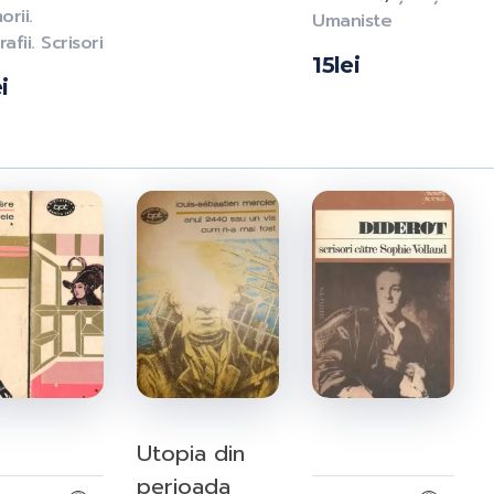
rii.
Umaniste
afii. Scrisori
15
lei
i
Utopia din
perioada