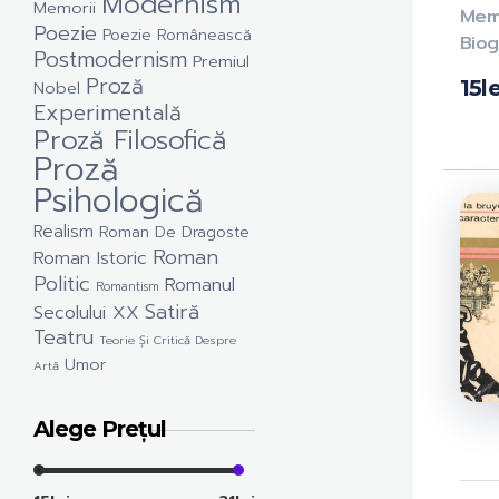
Modernism
Memorii
Memo
Poezie
Poezie Românească
Biogr
Postmodernism
Premiul
Proză
15
le
Nobel
Experimentală
Proză Filosofică
Proză
Psihologică
Realism
Roman De Dragoste
Roman
Roman Istoric
Politic
Romanul
Romantism
Satiră
Secolului XX
Teatru
Teorie Și Critică Despre
Umor
Artă
Alege Prețul