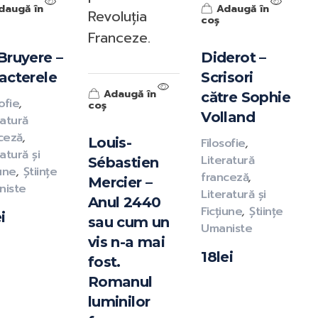
daugă în
Adaugă în
Revoluția
coș
Franceze.
Bruyere –
Diderot –
acterele
Scrisori
Adaugă în
către Sophie
ofie
,
coș
Volland
ratură
ceză
,
Louis-
Filosofie
,
atură și
Literatură
Sébastien
iune
,
Științe
franceză
,
Mercier –
niste
Literatură și
Anul 2440
Ficțiune
,
Științe
i
sau cum un
Umaniste
vis n-a mai
18
lei
fost.
Romanul
luminilor