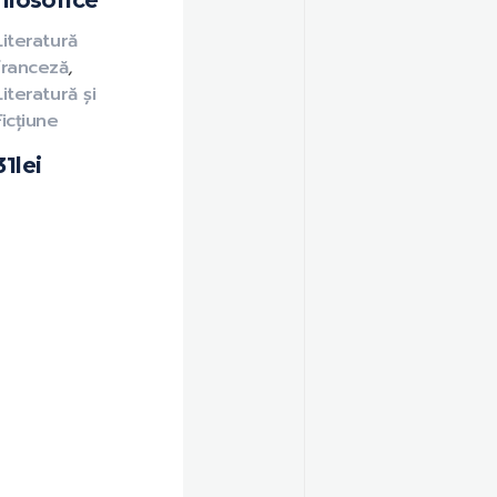
filosofice
Literatură
franceză
,
Literatură și
Ficțiune
31
lei