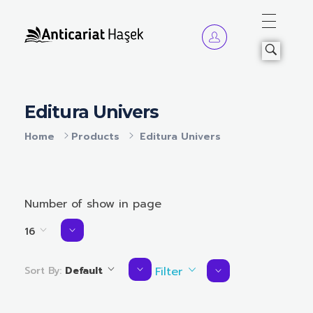
Anticariat Hasek
A căuta, a citi, a crește.
Editura Univers
Home
Products
Editura Univers
Number of show in page
16
Sort By:
Default
Filter