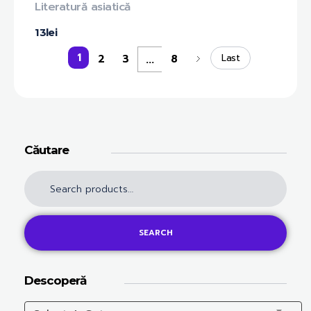
Literatură asiatică
13
lei
1
2
3
8
...
Last
Căutare
SEARCH
Descoperă