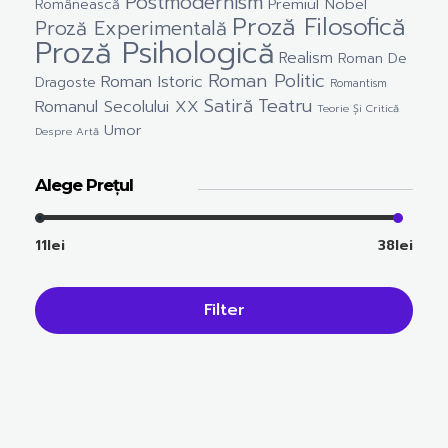
Postmodernism
Premiul Nobel
Românească
Proză Filosofică
Proză Experimentală
Proză Psihologică
Realism
Roman De
Roman Politic
Roman Istoric
Dragoste
Romantism
Satiră
Teatru
Romanul Secolului XX
Teorie Și Critică
Umor
Despre Artă
Alege Prețul
11lei
38lei
Filter