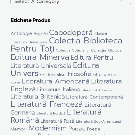
Select A Category
Etichete Produs
Capodoperă
Antologie
Clasicii
Biografie
Colectia Biblioteca
Literaturii Universale
Pentru Toți
Colecția Cotidianul
Colecția Globus
Editura Minerva
Editura Pentru
Editura
Literatură Universală
Univers
Filosofie
Existențialism
Introspecție
Literatura Americană
Literatura
Istorie
Engleză
Literatura Italiană
Literatură Adolescenți
Literatură Britanică
Literatură Contemporană
Literatură Franceză
Literatură
Literatură
Germană
Literatură Nordică
Română
Literatură Rusă
Literatură Sud-Americană
Modernism
Poezie
Memorii
Poezie