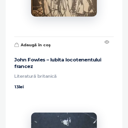
Adaugă în coș
John Fowles – Iubita locotenentului
francez
Literatură britanică
13
lei