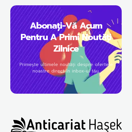
Abonați-Vă Acum
Pentru A Primi Noutăți
Zilnice
Primește ultimele noutăți despre ofertele
noastre direct în inbox-ul tău.