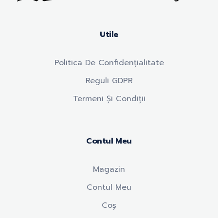
Anticariat Hasek
A căuta, a citi, a crește.
Utile
Politica De Confidențialitate
Reguli GDPR
Termeni Și Condiții
Contul Meu
Magazin
Contul Meu
Coș