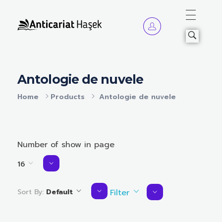
Anticariat Hasek
A căuta, a citi, a crește.
Antologie de nuvele
Home
Products
Antologie de nuvele
Number of show in page
16
Sort By:
Default
Filter