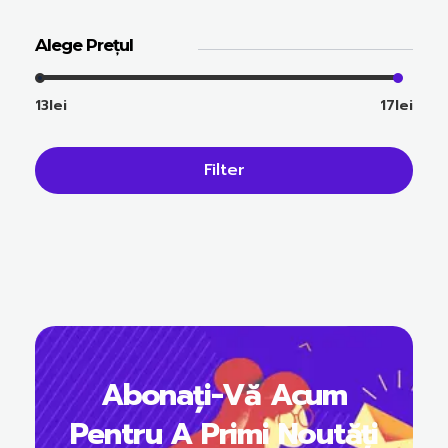
Alege Prețul
13lei
17lei
Filter
Abonați-Vă Acum
Pentru A Primi Noutăți