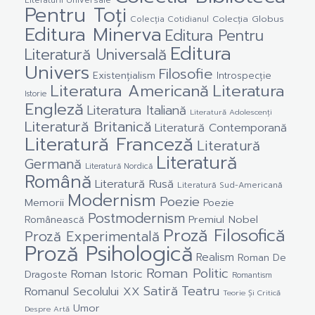
Literaturii Universale
Pentru Toți
Colecția Cotidianul
Colecția Globus
Editura Minerva
Editura Pentru
Editura
Literatură Universală
Univers
Filosofie
Existențialism
Introspecție
Literatura Americană
Literatura
Istorie
Engleză
Literatura Italiană
Literatură Adolescenți
Literatură Britanică
Literatură Contemporană
Literatură Franceză
Literatură
Literatură
Germană
Literatură Nordică
Română
Literatură Rusă
Literatură Sud-Americană
Modernism
Poezie
Memorii
Poezie
Postmodernism
Premiul Nobel
Românească
Proză Filosofică
Proză Experimentală
Proză Psihologică
Realism
Roman De
Roman Politic
Roman Istoric
Dragoste
Romantism
Satiră
Teatru
Romanul Secolului XX
Teorie Și Critică
Umor
Despre Artă