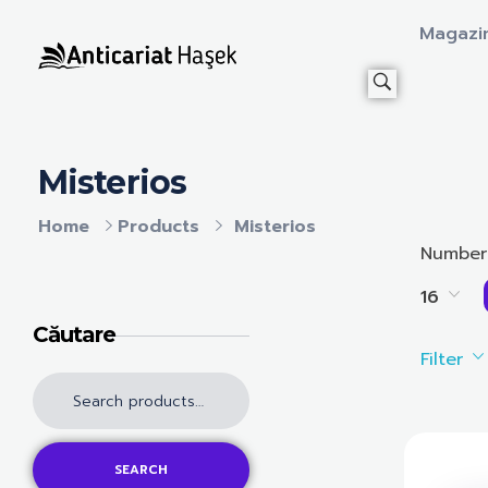
Magazi
Anticariat Hasek
A căuta, a citi, a crește.
Misterios
Home
Products
Misterios
Number
16
Căutare
Filter
SEARCH