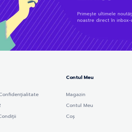
Primește ultimele noutăț
noastre direct în inbox-u
Contul Meu
Confidențialitate
Magazin
R
Contul Meu
ondiții
Coș