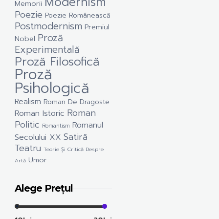
Modernism
Memorii
Poezie
Poezie Românească
Postmodernism
Premiul
Proză
Nobel
Experimentală
Proză Filosofică
Proză
Psihologică
Realism
Roman De Dragoste
Roman
Roman Istoric
Politic
Romanul
Romantism
Satiră
Secolului XX
Teatru
Teorie Și Critică Despre
Umor
Artă
Alege Prețul