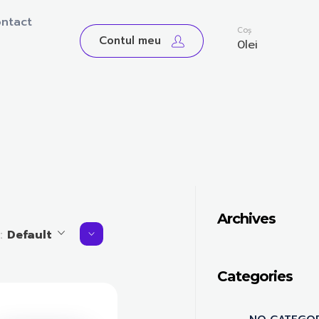
ntact
0
Coș
Contul meu
0
lei
Archives
y:
Default
Categories