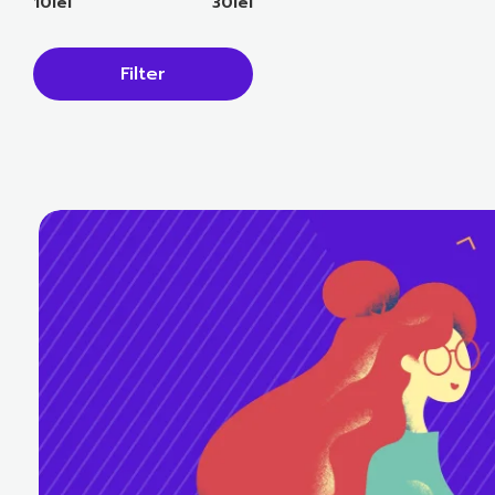
10lei
30lei
Filter