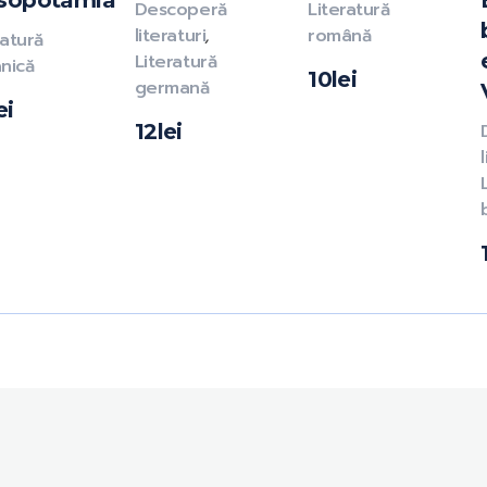
sopotamia
Descoperă
Literatură
literaturi
,
română
ratură
Literatură
anică
10
lei
germană
ei
12
lei