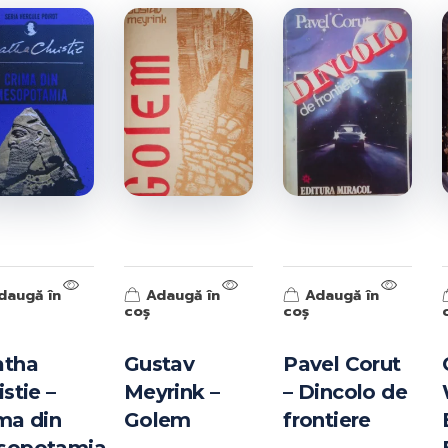
ISBN-10:
ISBN-13:
Goodreads:
Author(s):
Publisher:
Published:
//
daugă în
Adaugă în
Adaugă în
coș
coș
atha
Gustav
Pavel Corut
istie –
Meyrink –
– Dincolo de
ma din
Golem
frontiere
Information from Goodreads.com