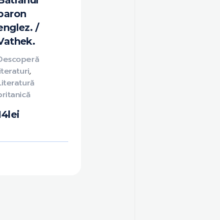
Bătrânul
baron
englez. /
Vathek.
Descoperă
literaturi
,
Literatură
britanică
14
lei