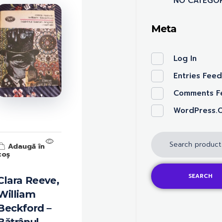
NO CATEGOR
Meta
Log In
Entries Fee
Comments F
WordPress.
Adaugă în
coș
SEARCH
Clara Reeve,
William
Beckford –