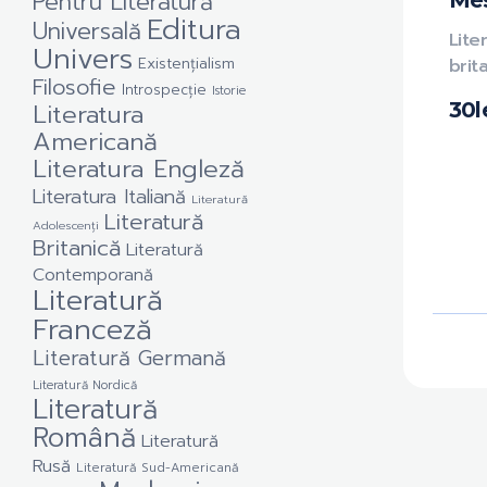
Pentru Literatură
Me
Editura
Universală
Lite
Univers
Existențialism
brit
Filosofie
Introspecție
Istorie
Literatura
30
l
Americană
Literatura Engleză
Literatura Italiană
Literatură
Literatură
Adolescenți
Britanică
Literatură
Contemporană
Literatură
Franceză
Literatură Germană
Literatură Nordică
Literatură
Română
Literatură
Rusă
Literatură Sud-Americană