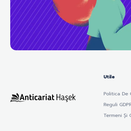
Utile
Politica De 
Reguli GDP
Anticariat Hasek
A căuta, a citi, a crește.
Termeni Și C