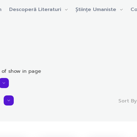
n
Descoperă Literaturi
Științe Umaniste
Co
 of show in page
Sort B
Average Rating:
0.0 rating