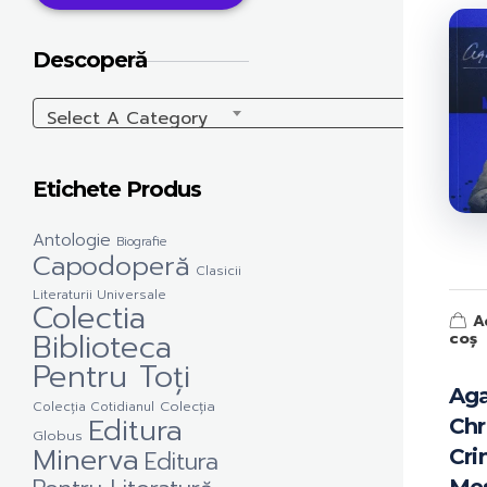
Descoperă
Select A Category
Etichete Produs
Antologie
Biografie
Capodoperă
Clasicii
Literaturii Universale
Colectia
A
Biblioteca
coș
Pentru Toți
Ag
Colecția Cotidianul
Colecția
Editura
Chr
Globus
Minerva
Cri
Editura