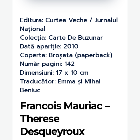
Editura:
Curtea Veche / Jurnalul
Național
Colecția:
Carte De Buzunar
Dată apariție:
2010
Coperta:
Broșata (paperback)
Număr pagini:
142
Dimensiuni:
17 x 10 cm
Traducător:
Emma și Mihai
Beniuc
Francois Mauriac –
Therese
Desqueyroux