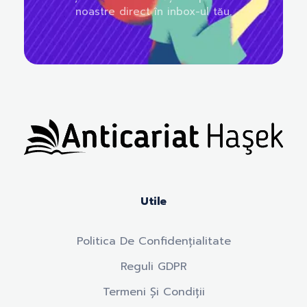
noastre direct în inbox-ul tău.
Anticariat Hasek
A căuta, a citi, a crește.
Utile
Politica De Confidențialitate
Reguli GDPR
Termeni Și Condiții