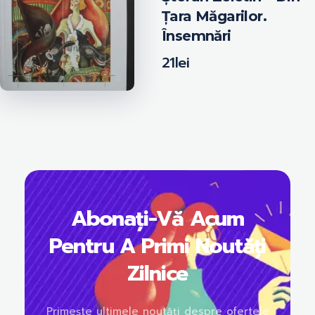
Țara Măgarilor.
Însemnări
21
lei
Abonați-Vă Acum
Pentru A Primi Noutăți
Zilnice
Primește ultimele noutăți despre ofertele