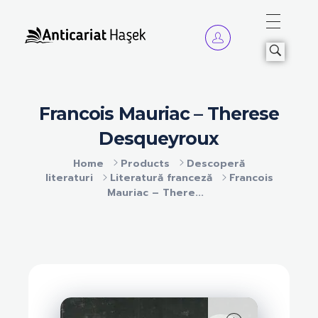
Anticariat Hasek
A căuta, a citi, a crește.
Francois Mauriac – Therese
Desqueyroux
Home
Products
Descoperă
literaturi
Literatură franceză
Francois
Mauriac – There...
open