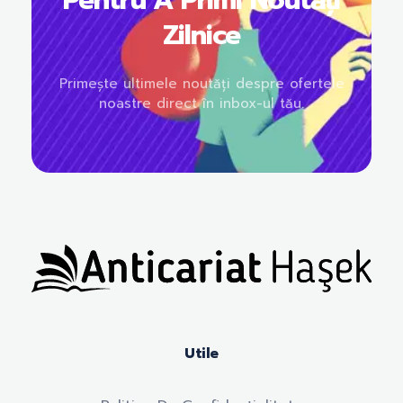
Zilnice
Primește ultimele noutăți despre ofertele
noastre direct în inbox-ul tău.
Anticariat Hasek
A căuta, a citi, a crește.
Utile