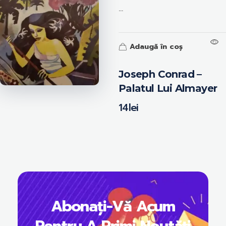
...
Adaugă în coș
Joseph Conrad –
Palatul Lui Almayer
14
lei
Abonați-Vă Acum
Pentru A Primi Noutăți