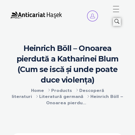
Anticariat Hasek
A căuta, a citi, a crește.
Heinrich Böll – Onoarea
pierdută a Katharinei Blum
(Cum se iscă și unde poate
duce violența)
Home
Products
Descoperă
literaturi
Literatură germană
Heinrich Böll –
Onoarea pierdu...