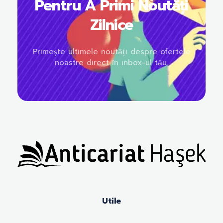
Pentru A Primi Noutăți
Zilnice
Primește ultimele noutăți despre ofertele
noastre direct în inbox-ul tău.
Anticariat Hasek
A căuta, a citi, a crește.
Utile