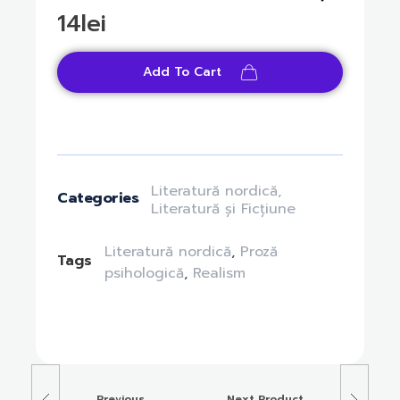
14
lei
Add To Cart
Literatură nordică
,
Categories
Literatură și Ficțiune
Literatură nordică
,
Proză
Tags
psihologică
,
Realism
Previous
Next Product