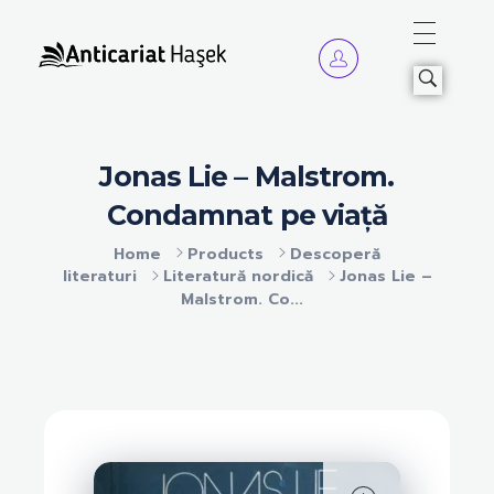
Anticariat Hasek
A căuta, a citi, a crește.
Jonas Lie – Malstrom.
Condamnat pe viață
Home
Products
Descoperă
literaturi
Literatură nordică
Jonas Lie –
Malstrom. Co...
open