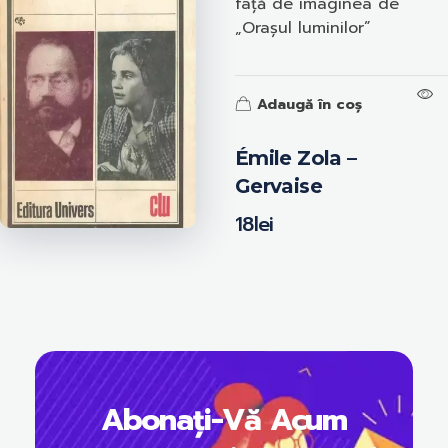
față de imaginea de
„Orașul luminilor”
Adaugă în coș
Émile Zola –
Gervaise
18
lei
Abonați-Vă Acum