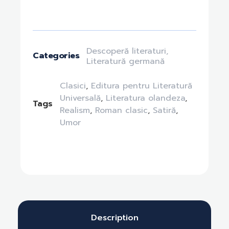
Descoperă literaturi
,
Categories
Literatură germană
Clasici
,
Editura pentru Literatură
Universală
,
Literatura olandeza
,
Tags
Realism
,
Roman clasic
,
Satiră
,
Umor
Description