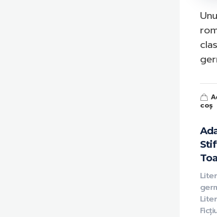
Unu
rom
cla
ge
A
coș
Ada
Stif
To
Lite
ger
Liter
Ficț