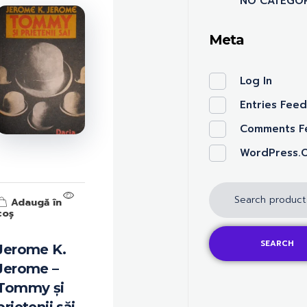
NO CATEGOR
Meta
Log In
Entries Fee
Comments F
WordPress.
Adaugă în
coș
SEARCH
Jerome K.
Jerome –
Tommy și