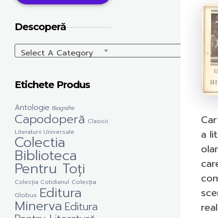
Descoperă
Select A Category
Etichete Produs
Antologie
Biografie
Capodoperă
Car
Clasicii
a li
Literaturii Universale
Colectia
ola
Biblioteca
car
Pentru Toți
com
Colecția Cotidianul
Colecția
Editura
sce
Globus
Minerva
Editura
real