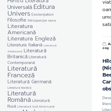
Pentru Literatură
via
Editura
Universală
oam
Univers
Existențialism
umo
Filosofie
Introspecție
Istorie
sati
Literatura
Americană
Literatura Engleză
A
Literatura Italiană
Literatură
coș
Literatură
Adolescenți
Britanică
Literatură
Hil
Contemporană
Literatură
(Ni
Franceză
Bee
Literatură Germană
Ca
Literatură Nordică
obs
Literatură
Română
Des
Literatură
liter
Rusă
Literatură Sud-Americană
Lite