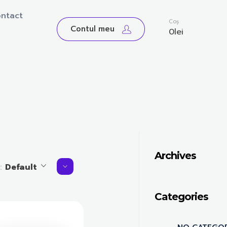
ntact
0
Coș
Contul meu
0
lei
Archives
y:
Default
Categories