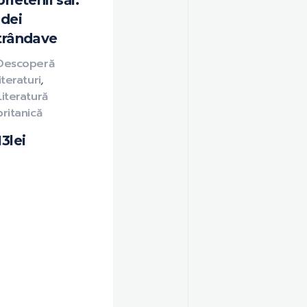
prietenii săi.
Idei
trândave
Descoperă
literaturi
,
Literatură
britanică
13
lei