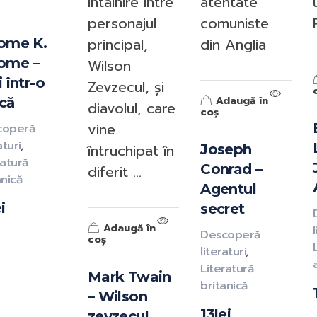
întâlnire între
atentate
personajul
comuniste
principal,
din Anglia
ome K.
ome –
Wilson
i într-o
Zevzecul, și
Adaugă în
că
diavolul, care
coș
vine
coperă
aturi
,
întruchipat în
Joseph
ratură
Conrad –
diferit ...
anică
Agentul
i
secret
Adaugă în
Descoperă
coș
literaturi
,
Literatură
Mark Twain
britanică
– Wilson
13
lei
zevzecul