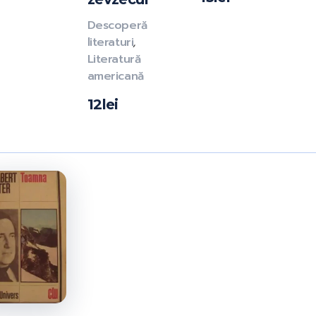
Descoperă
literaturi
,
Literatură
americană
12
lei