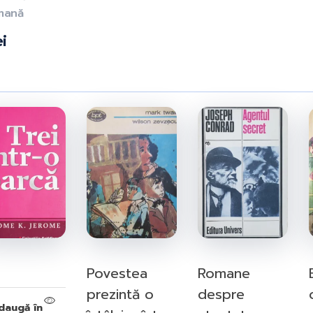
mană
ei
Povestea
Romane
prezintă o
despre
daugă în