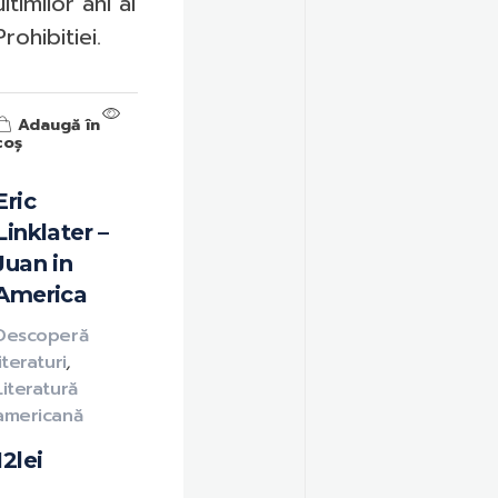
ultimilor ani ai
Prohibitiei.
Adaugă în
coș
Eric
Linklater –
Juan in
America
Descoperă
literaturi
,
Literatură
americană
12
lei