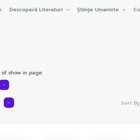
n
Descoperă Literaturi
Științe Umaniste
Co
 of show in page
Sort B
Average Rating:
0.0 rating