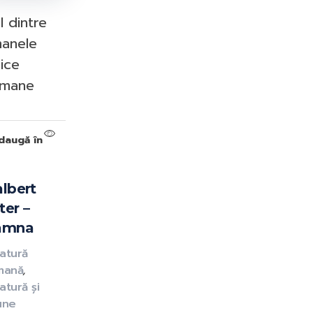
l dintre
anele
sice
rmane
daugă în
lbert
ter –
amna
ratură
mană
,
atură și
iune