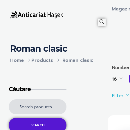
Magazi
Anticariat Hasek
A căuta, a citi, a crește.
Roman clasic
Home
Products
Roman clasic
Number
16
Căutare
Filter
SEARCH