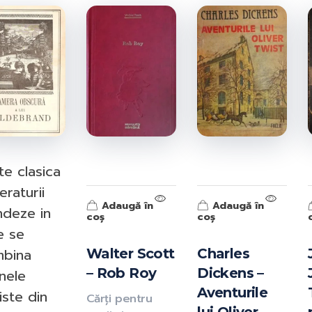
ISBN-10:
ISBN-13:
Goodreads:
Author(s):
Publisher:
Published:
//
te clasica
teraturii
Adaugă în
Adaugă în
ndeze in
coș
coș
e se
bina
Walter Scott
Charles
– Rob Roy
Dickens –
nele
Aventurile
iste din
Cărți pentru
Information from Goodreads.com