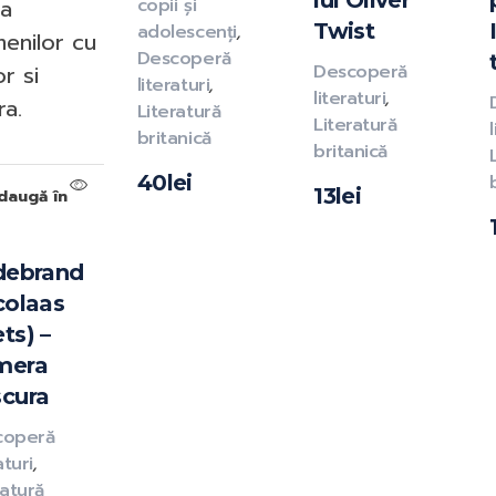
lui Oliver
ta
copii și
Twist
adolescenți
,
enilor cu
Descoperă
r si
Descoperă
literaturi
,
literaturi
,
ra.
Literatură
Literatură
britanică
britanică
40
lei
13
lei
daugă în
debrand
colaas
ts) –
mera
cura
coperă
aturi
,
ratură