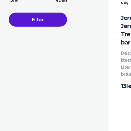
12lei
40lei
coș
Jer
Filter
Jer
Tre
bar
Des
liter
Lite
brit
13
le