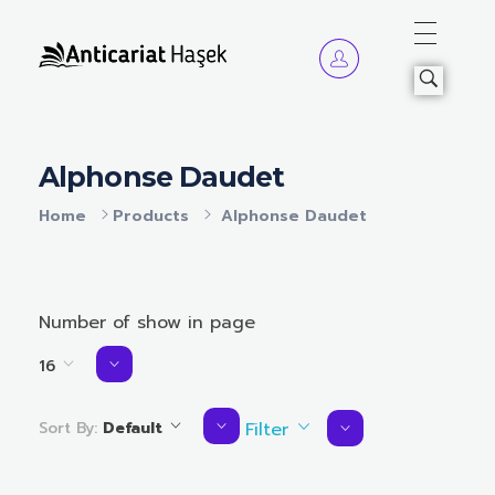
Anticariat Hasek
A căuta, a citi, a crește.
Alphonse Daudet
Home
Products
Alphonse Daudet
Number of show in page
16
Sort By:
Default
Filter