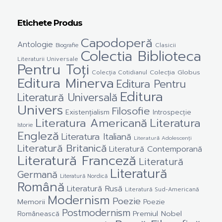
Etichete Produs
Capodoperă
Antologie
Clasicii
Biografie
Colectia Biblioteca
Literaturii Universale
Pentru Toți
Colecția Cotidianul
Colecția Globus
Editura Minerva
Editura Pentru
Editura
Literatură Universală
Univers
Filosofie
Existențialism
Introspecție
Literatura Americană
Literatura
Istorie
Engleză
Literatura Italiană
Literatură Adolescenți
Literatură Britanică
Literatură Contemporană
Literatură Franceză
Literatură
Literatură
Germană
Literatură Nordică
Română
Literatură Rusă
Literatură Sud-Americană
Modernism
Poezie
Memorii
Poezie
Postmodernism
Premiul Nobel
Românească