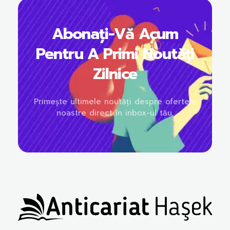
Abonați-Vă Acum
Pentru A Primi Noutăți
Zilnice
Primește ultimele noutăți despre ofertele
noastre direct în inbox-ul tău.
Anticariat Hasek
A căuta, a citi, a crește.