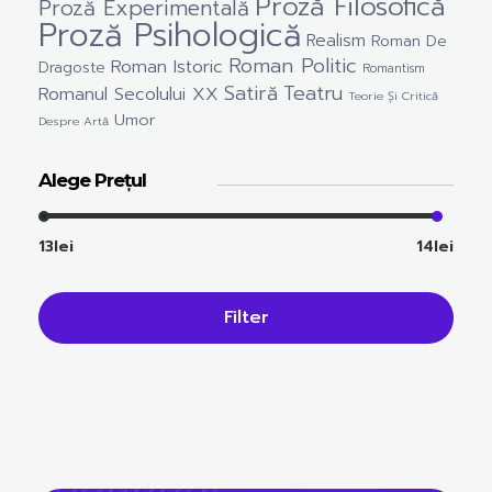
Proză Filosofică
Proză Experimentală
Proză Psihologică
Realism
Roman De
Roman Politic
Roman Istoric
Dragoste
Romantism
Satiră
Teatru
Romanul Secolului XX
Teorie Și Critică
Umor
Despre Artă
Alege Prețul
13lei
14lei
Filter