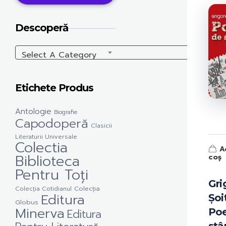
Descoperă
Select A Category
Etichete Produs
Antologie
Biografie
Capodoperă
Clasicii
Literaturii Universale
Colectia
A
Biblioteca
coș
Pentru Toți
Gri
Colecția Cotidianul
Colecția
Editura
Șoi
Globus
Minerva
Po
Editura