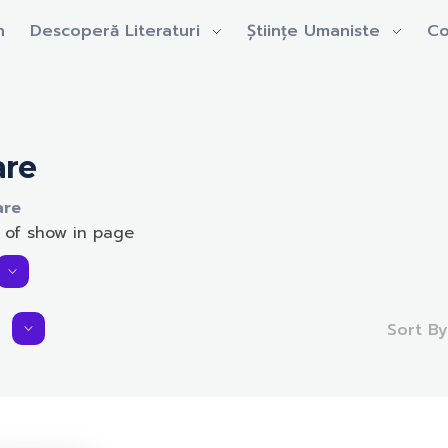
n
Descoperă Literaturi
Științe Umaniste
Co
are
are
 of show in page
Sort B
Average Rating:
0.0 rating