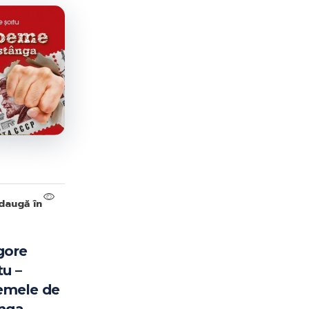
ISBN-10:
ISBN-13:
Goodreads:
Author(s):
Publisher:
Published:
//
daugă în
gore
tu –
emele de
Information from Goodreads.com