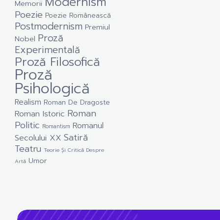
Modernism
Memorii
Poezie
Poezie Românească
Postmodernism
Premiul
Proză
Nobel
Experimentală
Proză Filosofică
Proză
Psihologică
Realism
Roman De Dragoste
Roman
Roman Istoric
Politic
Romanul
Romantism
Satiră
Secolului XX
Teatru
Teorie Și Critică Despre
Umor
Artă