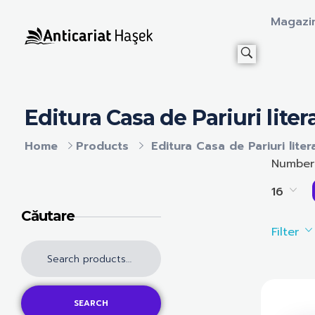
Magazi
Anticariat Hasek
A căuta, a citi, a crește.
Editura Casa de Pariuri liter
Home
Products
Editura Casa de Pariuri liter
Number
16
Căutare
Filter
SEARCH