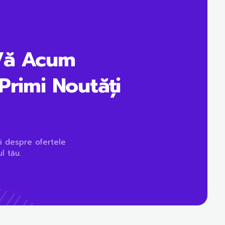
Vă Acum
Primi Noutăți
i despre ofertele
l tău.