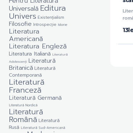
Pentru Literatură
stâ
Editura
Universală
Lite
Univers
Existențialism
rom
Filosofie
Introspecție
Istorie
Literatura
13
le
Americană
Literatura Engleză
Literatura Italiană
Literatură
Literatură
Adolescenți
Britanică
Literatură
Contemporană
Literatură
Franceză
Literatură Germană
Literatură Nordică
Literatură
Română
Literatură
Rusă
Literatură Sud-Americană