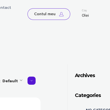
ntact
0
Coș
Contul meu
0
lei
Archives
y:
Default
Categories