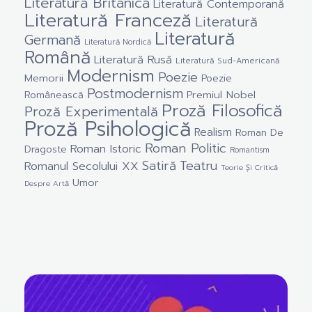
Literatură Britanică
Literatură Contemporană
Literatură Franceză
Literatură
Literatură
Germană
Literatură Nordică
Română
Literatură Rusă
Literatură Sud-Americană
Modernism
Poezie
Memorii
Poezie
Postmodernism
Premiul Nobel
Românească
Proză Filosofică
Proză Experimentală
Proză Psihologică
Realism
Roman De
Roman Politic
Roman Istoric
Dragoste
Romantism
Satiră
Teatru
Romanul Secolului XX
Teorie Și Critică
Umor
Despre Artă