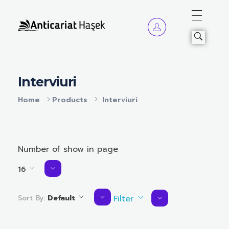
Anticariat Hasek
A căuta, a citi, a crește.
Interviuri
Home
Products
Interviuri
Number of show in page
16
Sort By:
Default
Filter