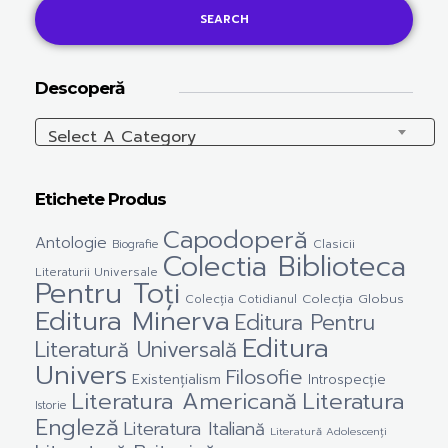
SEARCH
Descoperă
Select A Category
Etichete Produs
Capodoperă
Antologie
Clasicii
Biografie
Colectia Biblioteca
Literaturii Universale
Pentru Toți
Colecția Cotidianul
Colecția Globus
Editura Minerva
Editura Pentru
Editura
Literatură Universală
Univers
Filosofie
Existențialism
Introspecție
Literatura Americană
Literatura
Istorie
Engleză
Literatura Italiană
Literatură Adolescenți