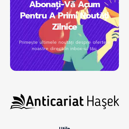
Abonați-Vă Acum
Pentru A Primi Noutăți
Zilnice
Primește ultimele noutăți despre ofertele
noastre direct în inbox-ul tău.
Anticariat Hasek
A căuta, a citi, a crește.
Utile