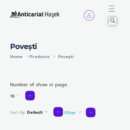
Anticariat Hasek
A căuta, a citi, a crește.
Povești
Home
Products
Povești
Number of show in page
16
Sort By:
Default
Filter