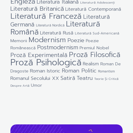
Engleză
Literatura Italiană
Literatură Adolescenți
Literatură Britanică
Literatură Contemporană
Literatură Franceză
Literatură
Literatură
Germană
Literatură Nordică
Română
Literatură Rusă
Literatură Sud-Americană
Modernism
Poezie
Memorii
Poezie
Postmodernism
Premiul Nobel
Românească
Proză Filosofică
Proză Experimentală
Proză Psihologică
Realism
Roman De
Roman Politic
Roman Istoric
Dragoste
Romantism
Satiră
Teatru
Romanul Secolului XX
Teorie Și Critică
Umor
Despre Artă