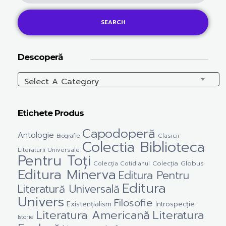
SEARCH
Descoperă
Select A Category
Etichete Produs
Capodoperă
Antologie
Clasicii
Biografie
Colectia Biblioteca
Literaturii Universale
Pentru Toți
Colecția Cotidianul
Colecția Globus
Editura Minerva
Editura Pentru
Editura
Literatură Universală
Univers
Filosofie
Existențialism
Introspecție
Literatura Americană
Literatura
Istorie