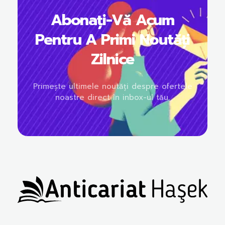
Abonați-Vă Acum
Pentru A Primi Noutăți
Zilnice
Primește ultimele noutăți despre ofertele
noastre direct în inbox-ul tău.
Anticariat Hasek
A căuta, a citi, a crește.