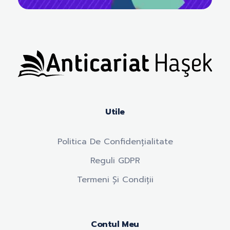
Anticariat Hasek
A căuta, a citi, a crește.
Utile
Politica De Confidențialitate
Reguli GDPR
Termeni Și Condiții
Contul Meu