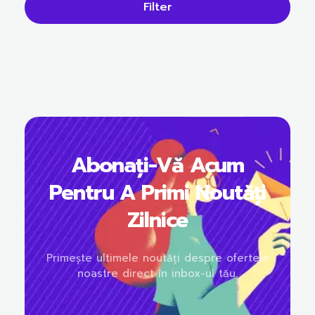
Filter
Abonați-Vă Acum
Pentru A Primi Noutăți
Zilnice
Primește ultimele noutăți despre ofertele
noastre direct în inbox-ul tău.