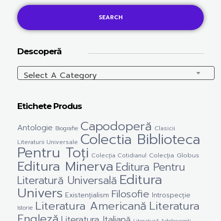
SEARCH
Descoperă
Select A Category
Etichete Produs
Capodoperă
Antologie
Clasicii
Biografie
Colectia Biblioteca
Literaturii Universale
Pentru Toți
Colecția Cotidianul
Colecția Globus
Editura Minerva
Editura Pentru
Editura
Literatură Universală
Univers
Filosofie
Existențialism
Introspecție
Literatura Americană
Literatura
Istorie
Engleză
Literatura Italiană
Literatură Adolescenți