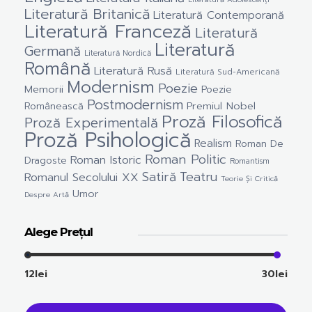
Literatură Britanică
Literatură Contemporană
Literatură Franceză
Literatură
Literatură
Germană
Literatură Nordică
Română
Literatură Rusă
Literatură Sud-Americană
Modernism
Poezie
Memorii
Poezie
Postmodernism
Premiul Nobel
Românească
Proză Filosofică
Proză Experimentală
Proză Psihologică
Realism
Roman De
Roman Politic
Roman Istoric
Dragoste
Romantism
Satiră
Teatru
Romanul Secolului XX
Teorie Și Critică
Umor
Despre Artă
Alege Prețul
12lei
30lei