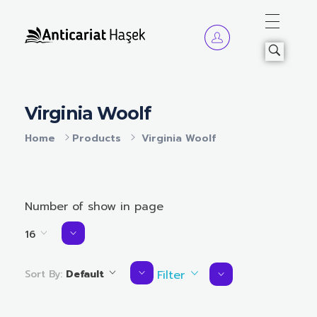
Anticariat Hasek
A căuta, a citi, a crește.
Virginia Woolf
Home
Products
Virginia Woolf
Number of show in page
16
Sort By:
Default
Filter