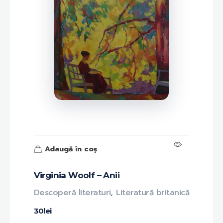
Adaugă în coș
Virginia Woolf – Anii
Descoperă literaturi
,
Literatură britanică
30
lei