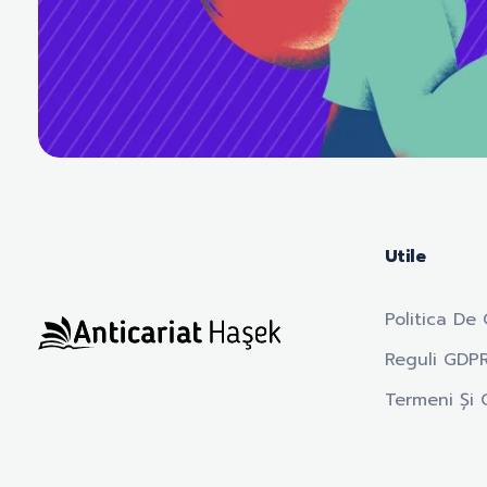
Utile
Politica De 
Reguli GDP
Anticariat Hasek
A căuta, a citi, a crește.
Termeni Și C