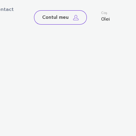
ntact
0
Coș
Contul meu
0
lei