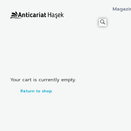
Magazi
Anticariat Hasek
A căuta, a citi, a crește.
Your cart is currently empty.
Return to shop