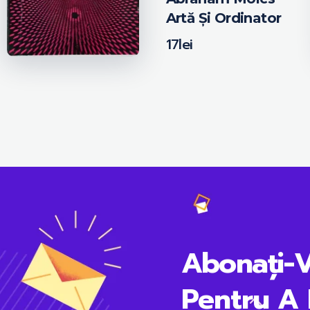
Artă Și Ordinator
17
lei
Abonați-
Pentru A 