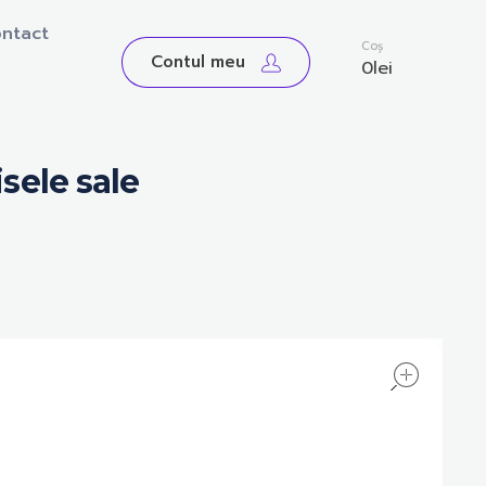
ntact
0
Coș
Contul meu
0
lei
sele sale
open