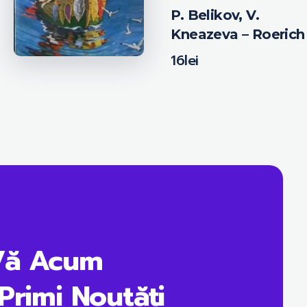
P. Belikov, V.
Kneazeva – Roerich
16
lei
Vă Acum
Primi Noutăți