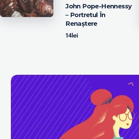
John Pope-Hennessy
– Portretul În
Renaștere
14
lei