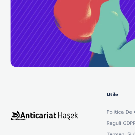
Utile
Politica De 
Reguli GDP
Anticariat Hasek
A căuta, a citi, a crește.
Termeni Și C