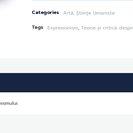
Categories
Artă
,
Științe Umaniste
Tags
Expresionism
,
Teorie și critică despr
nismului.