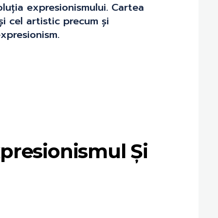
voluția expresionismului. Cartea
i cel artistic precum și
expresionism.
xpresionismul Și