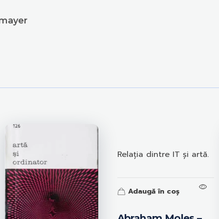
lmayer
Relația dintre IT și artă.
Adaugă în coș
Abraham Moles –