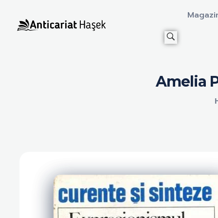
Magazi
Anticariat Hasek
A căuta, a citi, a crește.
Amelia P