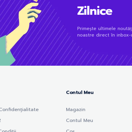
Zilnice
Primește ultimele noutăț
noastre direct în inbox-u
Contul Meu
Confidențialitate
Magazin
R
Contul Meu
ondiții
Coș