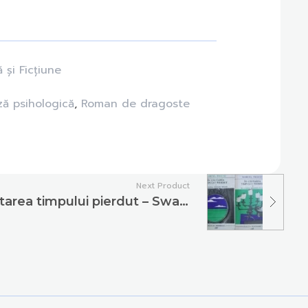
ă și Ficțiune
ză psihologică
,
Roman de dragoste
Next Product
Marcel Proust – În căutarea timpului pierdut – Swann