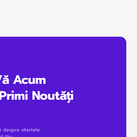
Vă Acum
Primi Noutăți
i despre ofertele
l tău.