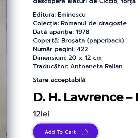
descoperă alături de Ciccio, forța
Editura:
Eminescu
Colecția:
Romanul de dragoste
Dată apariție:
1978
Copertă:
Broșata (paperback)
Număr pagini:
422
Dimensiuni:
20 x 12 cm
Traducător:
Antoaneta Ralian
Stare acceptabilă
D. H. Lawrence – 
12
lei
Add To Cart