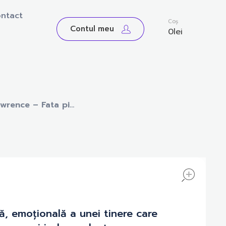
ntact
0
Coș
Contul meu
0
lei
awrence – Fata pi...
open
ă, emoțională a unei tinere care