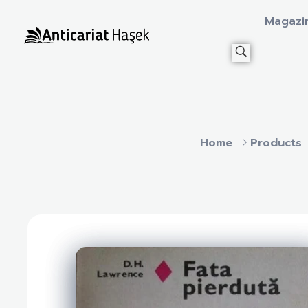
Magazi
Anticariat Hasek
A căuta, a citi, a crește.
Home
Products