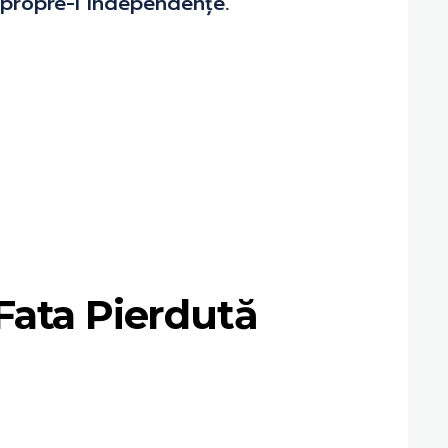
 propre-i independențe.
Fata Pierdută