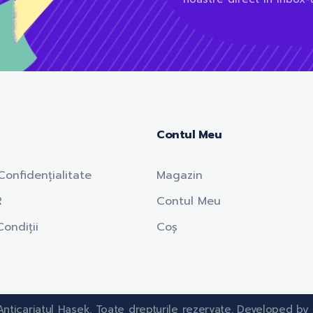
Contul Meu
Confidențialitate
Magazin
R
Contul Meu
ondiții
Coș
nticariatul Hasek. Toate drepturile rezervate. Developed by