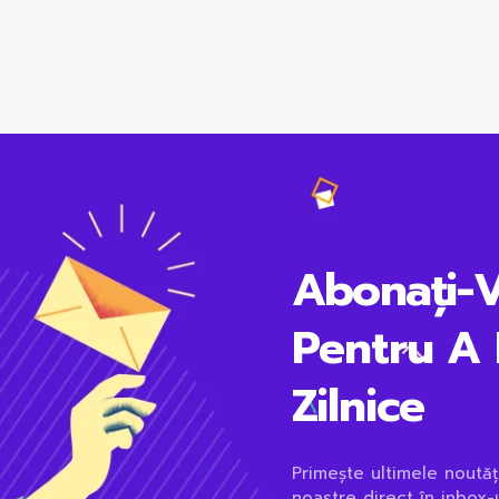
Abonați-
Pentru A 
Zilnice
Primește ultimele noutăț
noastre direct în inbox-u