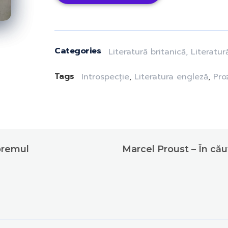
Categories
Literatură britanică
,
Literatur
Tags
Introspecție
,
Literatura engleză
,
Pro
premul