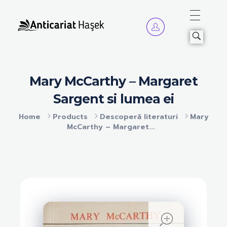
Anticariat Hasek
A căuta, a citi, a crește.
Mary McCarthy – Margaret
Sargent si lumea ei
Home
Products
Descoperă literaturi
Mary
McCarthy – Margaret...
open