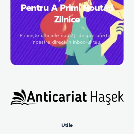
Pentru A Primi Noutăți
Zilnice
Primește ultimele noutăți despre ofertele
noastre direct în inbox-ul tău.
Anticariat Hasek
A căuta, a citi, a crește.
Utile