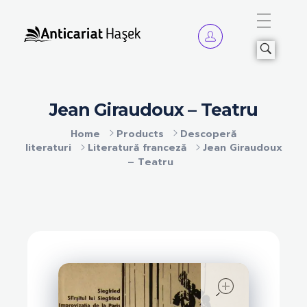
Anticariat Hasek
A căuta, a citi, a crește.
Jean Giraudoux – Teatru
Home
Products
Descoperă
literaturi
Literatură franceză
Jean Giraudoux
– Teatru
open