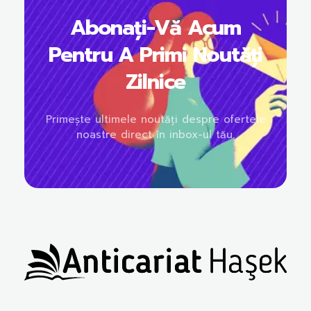
Abonați-Vă Acum
Pentru A Primi Noutăți
Zilnice
Primește ultimele noutăți despre ofertele
noastre direct în inbox-ul tău.
Anticariat Hasek
A căuta, a citi, a crește.