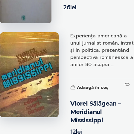
26
lei
Experiența americană a
unui jurnalist român, intrat
și în politică, prezentând
perspectiva românească a
anilor 80 asupra ...
Adaugă în coș
Viorel Sălăgean –
Meridianul
Mississippi
12
lei