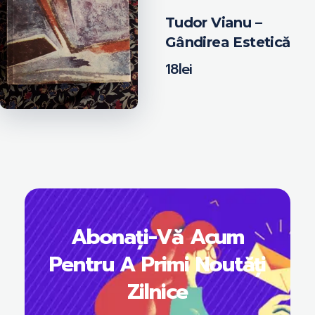
Tudor Vianu –
Gândirea Estetică
18
lei
Abonați-Vă Acum
Pentru A Primi Noutăți
Zilnice