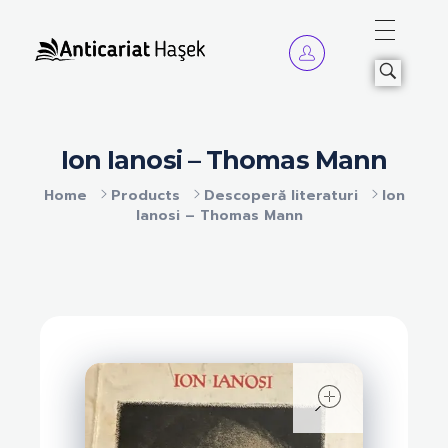
Anticariat Hasek
A căuta, a citi, a crește.
Ion Ianosi – Thomas Mann
Home
Products
Descoperă literaturi
Ion
Ianosi – Thomas Mann
open