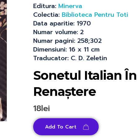
Editura:
Minerva
Colectia:
Biblioteca Pentru Toti
Data aparitie:
1970
Numar volume:
2
Numar pagini:
258;302
Dimensiuni:
16 x 11 cm
Traducator:
C. D. Zeletin
Sonetul Italian Î
Renaștere
18
lei
Add To Cart