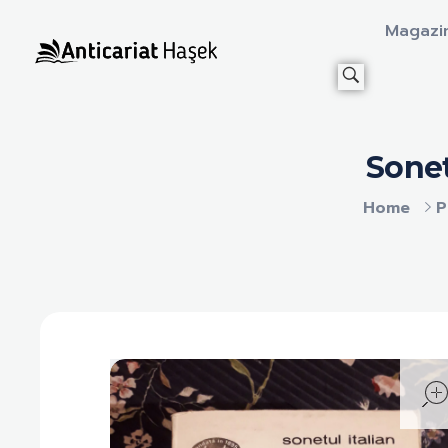
Magazi
Anticariat Hasek
A căuta, a citi, a crește.
Sonet
Home
P