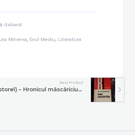
ă italiană
ura Minerva
,
Evul Mediu
,
Literatura
Next Product
Al. O. Teodoreanu (Păstorel) – Hronicul măscăriciului Vălătuc