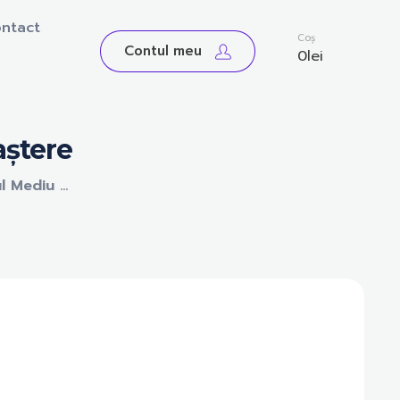
ntact
0
Coș
Contul meu
0
lei
aștere
l Mediu ...