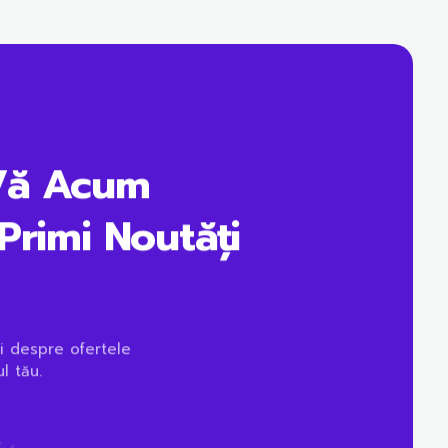
Vă Acum
Primi Noutăți
i despre ofertele
l tău.