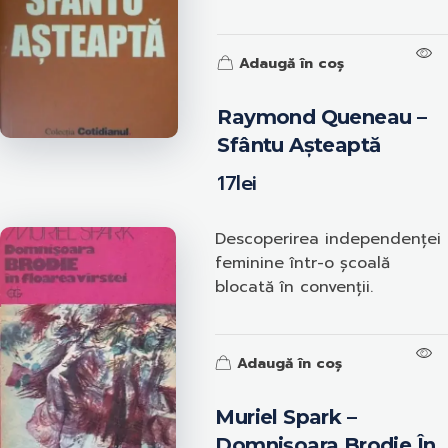
Adaugă în coș
Raymond Queneau –
Sfântu Așteaptă
17
lei
Descoperirea independenței
feminine într-o școală
blocată în convenții.
Adaugă în coș
Muriel Spark –
Domnișoara Brodie În