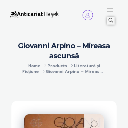
Anticariat Hasek
A căuta, a citi, a crește.
Giovanni Arpino – Mireasa
ascunsă
Home
Products
Literatură și
Ficțiune
Giovanni Arpino – Mireas...
open