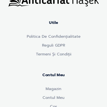
Anticariat Hasek
A căuta, a citi, a crește.
Utile
Politica De Confidențialitate
Reguli GDPR
Termeni Și Condiții
Contul Meu
Magazin
Contul Meu
Coș