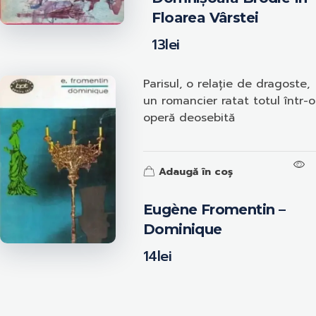
Floarea Vârstei
13
lei
Parisul, o relație de dragoste,
un romancier ratat totul într-o
operă deosebită
Adaugă în coș
Eugène Fromentin –
Dominique
14
lei