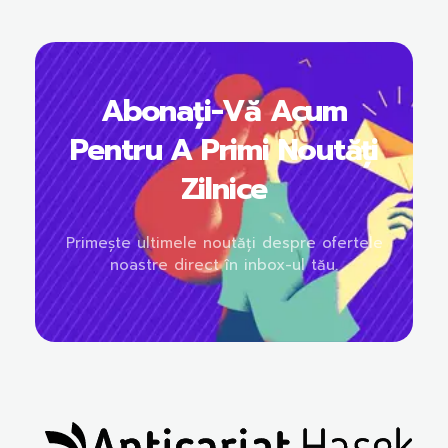
Abonați-Vă Acum
Pentru A Primi Noutăți
Zilnice
Primește ultimele noutăți despre ofertele
noastre direct în inbox-ul tău.