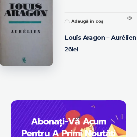
Adaugă în coș
Louis Aragon – Aurélien
26
lei
Abonați-Vă Acum
Pentru A Primi Noutăți