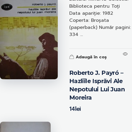
Biblioteca pentru Toți
Data apariție: 1982
Coperta: Broșata
(paperback) Număr pagini:
334 ...
Adaugă în coș
Roberto J. Payró –
Hazliile Isprăvi Ale
Nepotului Lui Juan
Moreira
14
lei