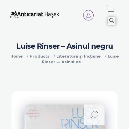
Anticariat Hasek
A căuta, a citi, a crește.
Luise Rinser – Asinul negru
Home
Products
Literatură și Ficțiune
Luise
Rinser – Asinul ne...
open