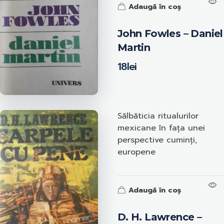
Adaugă în coș
John Fowles – Daniel
Martin
18
lei
Sălbăticia ritualurilor
mexicane în fața unei
perspective cuminți,
europene
Adaugă în coș
D. H. Lawrence –