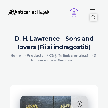
Anticariat Hasek
A căuta, a citi, a crește.
D. H. Lawrence – Sons and
lovers (Fii si indragostiti)
Home
Products
Cărți în limba engleză
D.
H. Lawrence – Sons an...
open