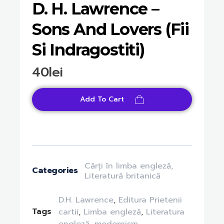
D. H. Lawrence –
Sons And Lovers (Fii
Si Indragostiti)
40
lei
Add To Cart
Cărți în limba engleză
,
Categories
Literatură britanică
D.H. Lawrence
,
Editura Prietenii
Tags
cartii
,
Limba engleză
,
Literatura