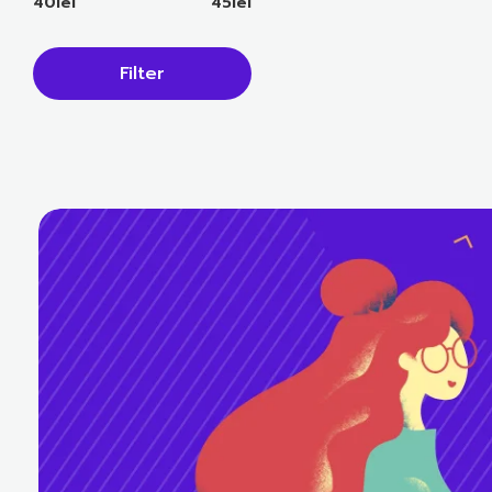
40lei
45lei
Filter