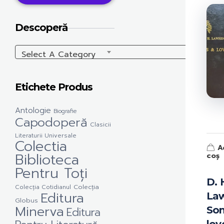
Descoperă
Select A Category
Etichete Produs
Antologie
Biografie
Capodoperă
Clasicii
Literaturii Universale
Colectia
A
Biblioteca
coș
Pentru Toți
D. 
Colecția Cotidianul
Colecția
Editura
Law
Globus
Minerva
Son
Editura