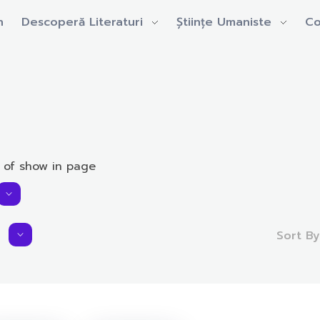
n
Descoperă Literaturi
Științe Umaniste
Co
 of show in page
Sort B
Average Rating:
0.0 rating