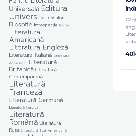
Pentru Literatură
love
Editura
Universală
ind
Univers
Existențialism
Cărț
Filosofie
Introspecție
Istorie
engl
Literatura
Lite
Americană
brit
Literatura Engleză
40
l
Literatura Italiană
Literatură
Literatură
Adolescenți
Britanică
Literatură
Contemporană
Literatură
Franceză
Literatură Germană
Literatură Nordică
Literatură
Română
Literatură
Rusă
Literatură Sud-Americană