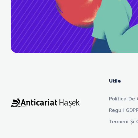
Utile
Politica De 
Reguli GDP
Anticariat Hasek
A căuta, a citi, a crește.
Termeni Și C