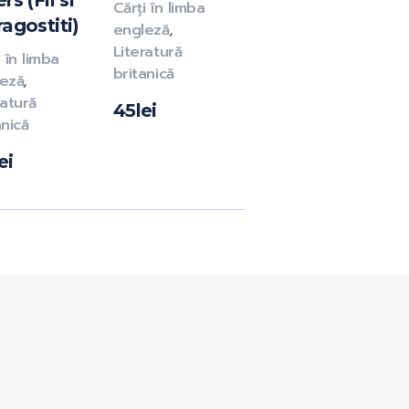
rs (Fii si
Cărți în limba
ragostiti)
engleză
,
Literatură
i în limba
britanică
eză
,
ratură
45
lei
anică
ei