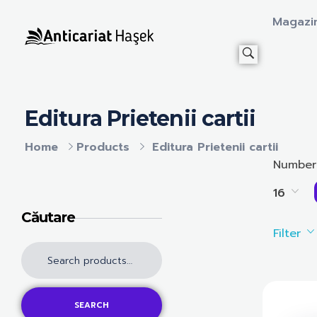
Magazi
Anticariat Hasek
A căuta, a citi, a crește.
Editura Prietenii cartii
Home
Products
Editura Prietenii cartii
Number
16
Căutare
Filter
SEARCH