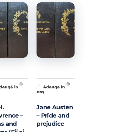
ISBN-10:
ISBN-13:
Goodreads:
Author(s):
Publisher:
Published:
//
daugă în
Adaugă în
coș
H.
Jane Austen
rence –
– Pride and
s and
prejudice
Information from Goodreads.com