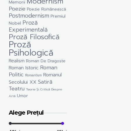
Modernism
Memorii
Poezie
Poezie Românească
Postmodernism
Premiul
Proză
Nobel
Experimentală
Proză Filosofică
Proză
Psihologică
Realism
Roman De Dragoste
Roman
Roman Istoric
Politic
Romanul
Romantism
Satiră
Secolului XX
Teatru
Teorie Și Critică Despre
Umor
Artă
Alege Prețul