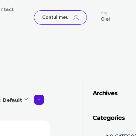
ntact
0
Coș
Contul meu
0
lei
Archives
y:
Default
Categories