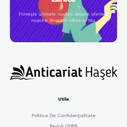
Primește ultimele noutăți despre ofertele
noastre direct în inbox-ul tău.
Anticariat Hasek
A căuta, a citi, a crește.
Utile
Politica De Confidențialitate
Reguli GDPR