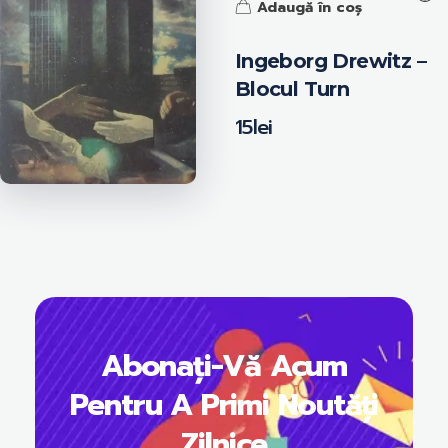
Adaugă în coș
Ingeborg Drewitz –
Blocul Turn
15
lei
Abonați-Vă Acum
Pentru A Primi Noutăți
Zilnice