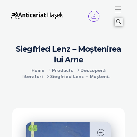
Anticariat Hasek
A căuta, a citi, a crește.
Siegfried Lenz – Moștenirea
lui Arne
Home
Products
Descoperă
literaturi
Siegfried Lenz – Moșteni...
open