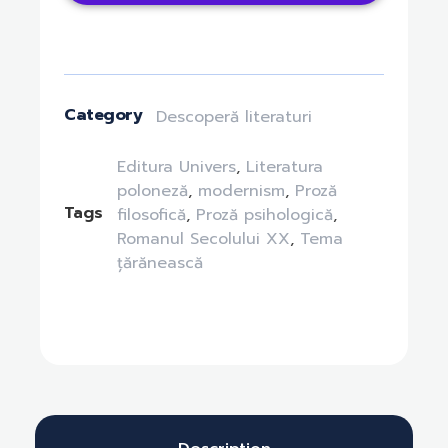
Category
Descoperă literaturi
Editura Univers
,
Literatura
poloneză
,
modernism
,
Proză
Tags
filosofică
,
Proză psihologică
,
Romanul Secolului XX
,
Tema
țărănească