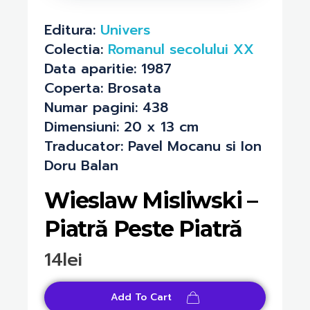
Editura:
Univers
Colectia:
Romanul secolului XX
Data aparitie:
1987
Coperta:
Brosata
Numar pagini:
438
Dimensiuni:
20 x 13 cm
Traducator:
Pavel Mocanu si Ion
Doru Balan
Wieslaw Misliwski –
Piatră Peste Piatră
14
lei
Add To Cart