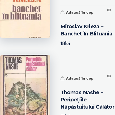
Adaugă în coș
Miroslav Krleza –
Banchet În Blituania
18
lei
Adaugă în coș
Thomas Nashe –
Peripețiile
Năpăstuitului Călător