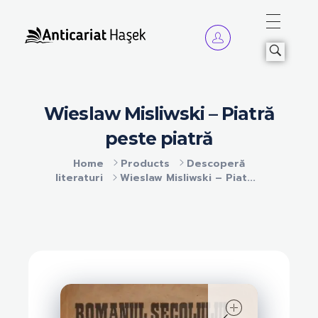
Anticariat Hasek
A căuta, a citi, a crește.
Wieslaw Misliwski – Piatră
peste piatră
Home
Products
Descoperă
literaturi
Wieslaw Misliwski – Piat...
open