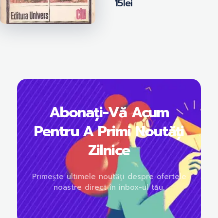
15
lei
Abonați-Vă Acum
Pentru A Primi Noutăți
Zilnice
Primește ultimele noutăți despre ofertele
noastre direct în inbox-ul tău.