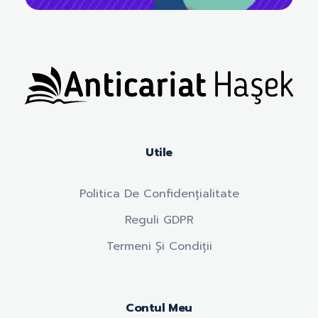
Anticariat Hasek
A căuta, a citi, a crește.
Utile
Politica De Confidențialitate
Reguli GDPR
Termeni Și Condiții
Contul Meu