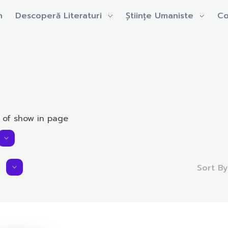
n
Descoperă Literaturi
Științe Umaniste
Co
 of show in page
Sort B
Average Rating:
0.0 rating