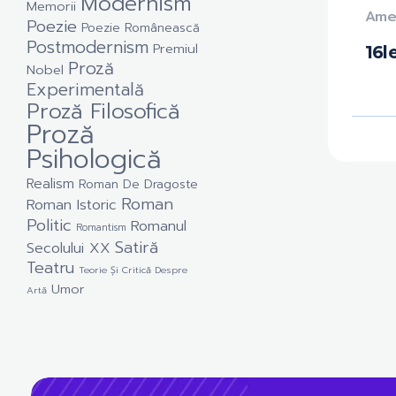
Modernism
Memorii
Ame
Poezie
Poezie Românească
Postmodernism
Premiul
16
l
Proză
Nobel
Experimentală
Proză Filosofică
Proză
Psihologică
Realism
Roman De Dragoste
Roman
Roman Istoric
Politic
Romanul
Romantism
Satiră
Secolului XX
Teatru
Teorie Și Critică Despre
Umor
Artă