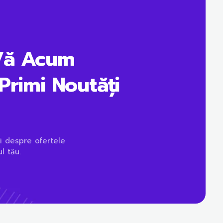
Vă Acum
Primi Noutăți
i despre ofertele
l tău.