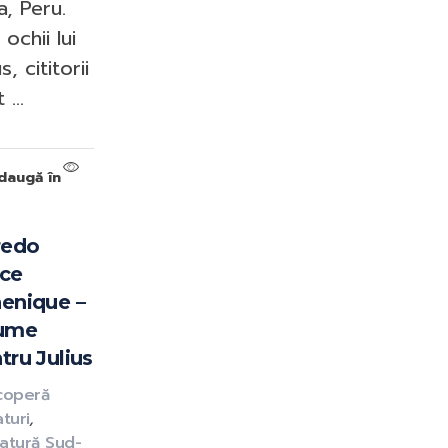
a, Peru.
 ochii lui
us, cititorii
 ...
daugă în
redo
ce
enique –
lume
tru Julius
coperă
aturi
,
ratură Sud-