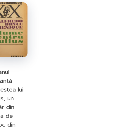
ISBN-10:
ISBN-13:
Goodreads:
Author(s):
Publisher:
Published:
//
nul
zintă
estea lui
us, un
ăr din
sa de
oc din
Information from Goodreads.com