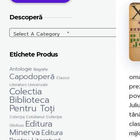
Descoperă
Select A Category
Etichete Produs
Antologie
Biografie
Capodoperă
oma
Clasicii
pre
Literaturii Universale
Colectia
pov
Biblioteca
Juli
Pentru Toți
tân
Colecția Cotidianul
Colecția
Editura
cla
Globus
Minerva
Editura
mijl