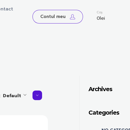
ntact
0
Coș
Contul meu
0
lei
Archives
y:
Default
Categories