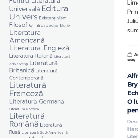
Pentru Literatură
Lim
Editura
Universală
Prin
Univers
Existențialism
Juli
Filosofie
Introspecție
Istorie
sunt
Literatura
Americană
Literatura Engleză
A
Literatura Italiană
Literatură
coș
Literatură
Adolescenți
Britanică
Literatură
Alf
Contemporană
Literatură
Bry
Franceză
Ech
Literatură Germană
O 
Literatură Nordică
pen
Literatură
Română
Des
Literatură
liter
Rusă
Literatură Sud-Americană
Lite