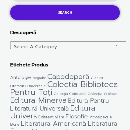
SEARCH
Descoperă
Select A Category
Etichete Produs
Capodoperă
Antologie
Clasicii
Biografie
Colectia Biblioteca
Literaturii Universale
Pentru Toți
Colecția Cotidianul
Colecția Globus
Editura Minerva
Editura Pentru
Editura
Literatură Universală
Univers
Filosofie
Existențialism
Introspecție
Literatura Americană
Literatura
Istorie