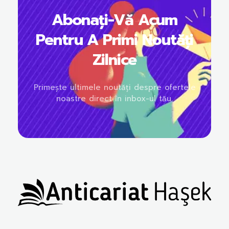
Abonați-Vă Acum
Pentru A Primi Noutăți
Zilnice
Primește ultimele noutăți despre ofertele
noastre direct în inbox-ul tău.
Anticariat Hasek
A căuta, a citi, a crește.