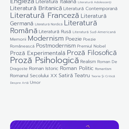
Engleză
Literatura Italiană
Literatură Adolescenți
Literatură Britanică
Literatură Contemporană
Literatură Franceză
Literatură
Literatură
Germană
Literatură Nordică
Română
Literatură Rusă
Literatură Sud-Americană
Modernism
Poezie
Memorii
Poezie
Postmodernism
Premiul Nobel
Românească
Proză Filosofică
Proză Experimentală
Proză Psihologică
Realism
Roman De
Roman Politic
Roman Istoric
Dragoste
Romantism
Satiră
Teatru
Romanul Secolului XX
Teorie Și Critică
Umor
Despre Artă