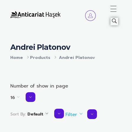
Anticariat Hasek
A căuta, a citi, a crește.
Andrei Platonov
Home
Products
Andrei Platonov
Number of show in page
16
Sort By:
Default
Filter