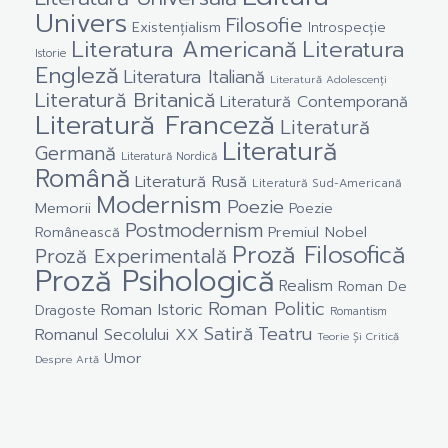
Univers
Filosofie
Existențialism
Introspecție
Literatura Americană
Literatura
Istorie
Engleză
Literatura Italiană
Literatură Adolescenți
Literatură Britanică
Literatură Contemporană
Literatură Franceză
Literatură
Literatură
Germană
Literatură Nordică
Română
Literatură Rusă
Literatură Sud-Americană
Modernism
Poezie
Memorii
Poezie
Postmodernism
Premiul Nobel
Românească
Proză Filosofică
Proză Experimentală
Proză Psihologică
Realism
Roman De
Roman Politic
Roman Istoric
Dragoste
Romantism
Satiră
Teatru
Romanul Secolului XX
Teorie Și Critică
Umor
Despre Artă