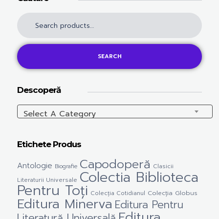
SEARCH
Descoperă
Select A Category
Etichete Produs
Capodoperă
Antologie
Clasicii
Biografie
Colectia Biblioteca
Literaturii Universale
Pentru Toți
Colecția Cotidianul
Colecția Globus
Editura Minerva
Editura Pentru
Editura
Literatură Universală