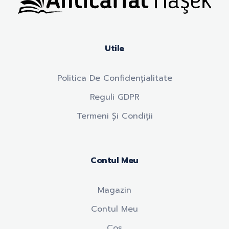
Anticariat Hasek
A căuta, a citi, a crește.
Utile
Politica De Confidențialitate
Reguli GDPR
Termeni Și Condiții
Contul Meu
Magazin
Contul Meu
Coș