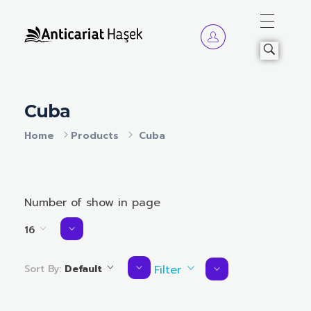
Anticariat Hasek
A căuta, a citi, a crește.
Cuba
Home
Products
Cuba
Number of show in page
16
Sort By:
Default
Filter