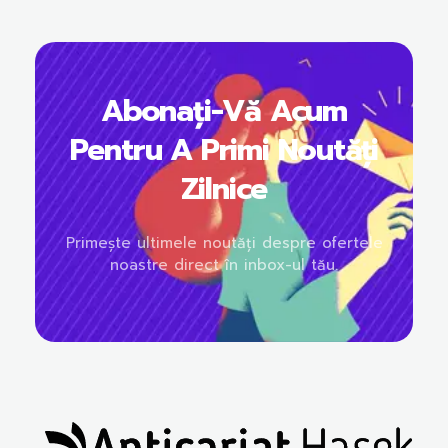
Abonați-Vă Acum
Pentru A Primi Noutăți
Zilnice
Primește ultimele noutăți despre ofertele
noastre direct în inbox-ul tău.