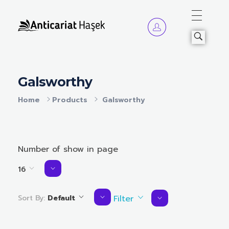
Anticariat Hasek
A căuta, a citi, a crește.
Galsworthy
Home
Products
Galsworthy
Number of show in page
16
Sort By:
Default
Filter