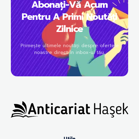
Abonați-Vă Acum
Pentru A Primi Noutăți
Zilnice
Primește ultimele noutăți despre ofertele
noastre direct în inbox-ul tău.
Anticariat Hasek
A căuta, a citi, a crește.
Utile