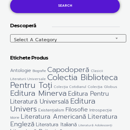
SEARCH
Descoperă
Select A Category
Etichete Produs
Capodoperă
Antologie
Clasicii
Biografie
Colectia Biblioteca
Literaturii Universale
Pentru Toți
Colecția Cotidianul
Colecția Globus
Editura Minerva
Editura Pentru
Editura
Literatură Universală
Univers
Filosofie
Existențialism
Introspecție
Literatura Americană
Literatura
Istorie
Engleză
Literatura Italiană
Literatură Adolescenți