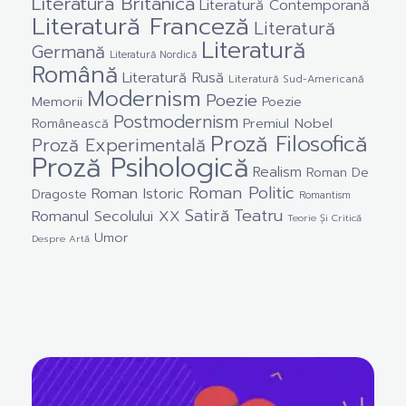
Literatură Britanică
Literatură Contemporană
Literatură Franceză
Literatură
Literatură
Germană
Literatură Nordică
Română
Literatură Rusă
Literatură Sud-Americană
Modernism
Poezie
Memorii
Poezie
Postmodernism
Premiul Nobel
Românească
Proză Filosofică
Proză Experimentală
Proză Psihologică
Realism
Roman De
Roman Politic
Roman Istoric
Dragoste
Romantism
Satiră
Teatru
Romanul Secolului XX
Teorie Și Critică
Umor
Despre Artă