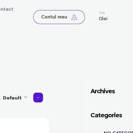
ntact
0
Coș
Contul meu
0
lei
Archives
y:
Default
Categories