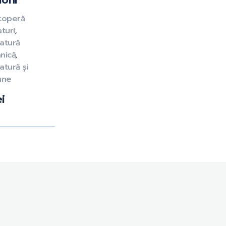
loni
coperă
aturi
,
ratură
anică
,
atură și
iune
ei