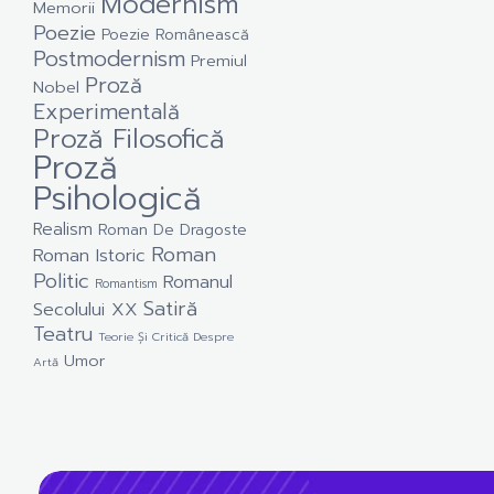
Modernism
Memorii
Poezie
Poezie Românească
Postmodernism
Premiul
Proză
Nobel
Experimentală
Proză Filosofică
Proză
Psihologică
Realism
Roman De Dragoste
Roman
Roman Istoric
Politic
Romanul
Romantism
Satiră
Secolului XX
Teatru
Teorie Și Critică Despre
Umor
Artă