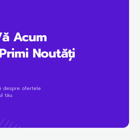
Vă Acum
Primi Noutăți
i despre ofertele
l tău.