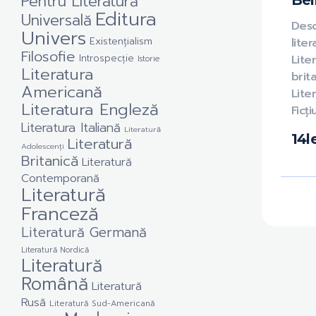
Pentru Literatură
Bel
Editura
Universală
Des
Univers
Existențialism
liter
Filosofie
Introspecție
Lite
Istorie
Literatura
brit
Americană
Liter
Literatura Engleză
Ficț
Literatura Italiană
Literatură
14
l
Literatură
Adolescenți
Britanică
Literatură
Contemporană
Literatură
Franceză
Literatură Germană
Literatură Nordică
Literatură
Română
Literatură
Rusă
Literatură Sud-Americană