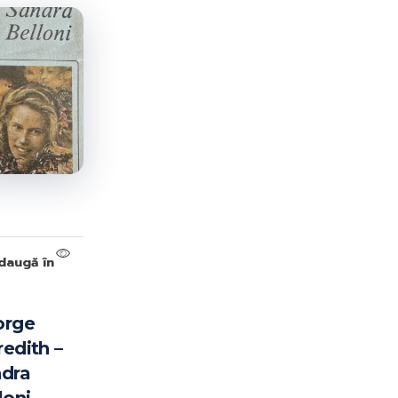
ISBN-10:
ISBN-13:
Goodreads:
Author(s):
Publisher:
Published:
//
daugă în
orge
edith –
dra
Information from Goodreads.com