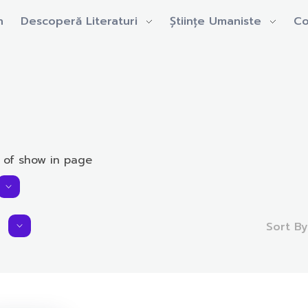
n
Descoperă Literaturi
Științe Umaniste
Co
 of show in page
Sort B
Average Rating:
0.0 rating