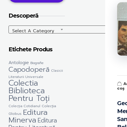
Descoperă
Select A Category
Etichete Produs
Antologie
Biografie
Capodoperă
Clasicii
Literaturii Universale
Colectia
A
Biblioteca
coș
Pentru Toți
Ge
Colecția Cotidianul
Colecția
Editura
Mer
Globus
Minerva
San
Editura