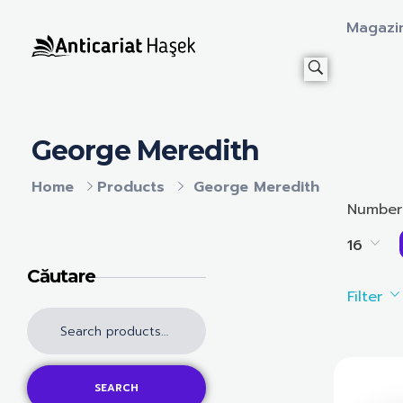
Magazi
Anticariat Hasek
A căuta, a citi, a crește.
George Meredith
Home
Products
George Meredith
Number
16
Căutare
Filter
SEARCH