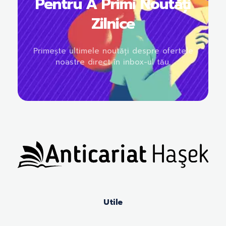
Pentru A Primi Noutăți
Zilnice
Primește ultimele noutăți despre ofertele
noastre direct în inbox-ul tău.
Anticariat Hasek
A căuta, a citi, a crește.
Utile