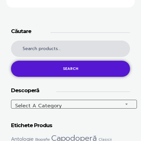
Căutare
SEARCH
Descoperă
Select A Category
Etichete Produs
Capodoperă
Antologie
Clasicii
Biografie