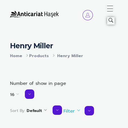
Anticariat Hasek
A căuta, a citi, a crește.
Henry Miller
Home
Products
Henry Miller
Number of show in page
16
Sort By:
Default
Filter