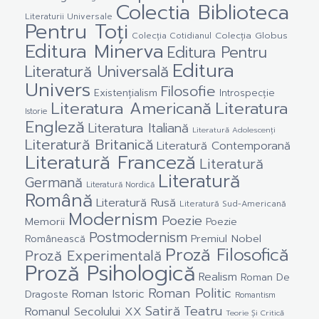
Colectia Biblioteca
Literaturii Universale
Pentru Toți
Colecția Cotidianul
Colecția Globus
Editura Minerva
Editura Pentru
Editura
Literatură Universală
Univers
Filosofie
Existențialism
Introspecție
Literatura Americană
Literatura
Istorie
Engleză
Literatura Italiană
Literatură Adolescenți
Literatură Britanică
Literatură Contemporană
Literatură Franceză
Literatură
Literatură
Germană
Literatură Nordică
Română
Literatură Rusă
Literatură Sud-Americană
Modernism
Poezie
Memorii
Poezie
Postmodernism
Premiul Nobel
Românească
Proză Filosofică
Proză Experimentală
Proză Psihologică
Realism
Roman De
Roman Politic
Roman Istoric
Dragoste
Romantism
Satiră
Teatru
Romanul Secolului XX
Teorie Și Critică