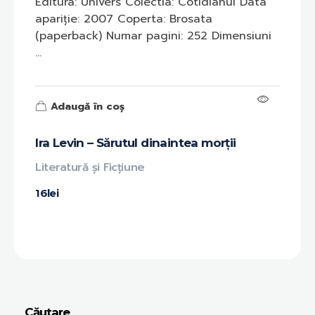
Editura: Univers Colectia: Cotidianul Data
apariție: 2007 Coperta: Brosata
(paperback) Numar pagini: 252 Dimensiuni
...
Adaugă în coș
Ira Levin – Sărutul dinaintea morții
Literatură și Ficțiune
16
lei
Căutare