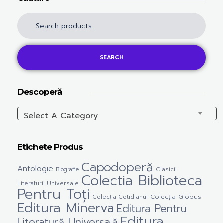
SEARCH
Descoperă
Select A Category
Etichete Produs
Capodoperă
Antologie
Clasicii
Biografie
Colectia Biblioteca
Literaturii Universale
Pentru Toți
Colecția Cotidianul
Colecția Globus
Editura Minerva
Editura Pentru
Editura
Literatură Universală