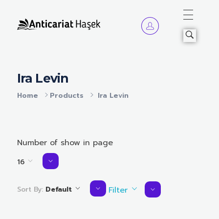
Anticariat Hasek
A căuta, a citi, a crește.
Ira Levin
Home
Products
Ira Levin
Number of show in page
16
Sort By:
Default
Filter