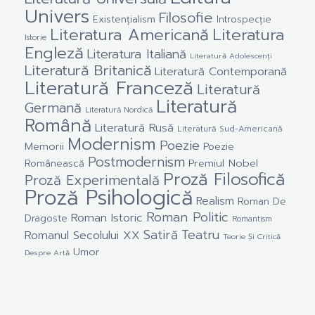
Univers
Filosofie
Existențialism
Introspecție
Literatura Americană
Literatura
Istorie
Engleză
Literatura Italiană
Literatură Adolescenți
Literatură Britanică
Literatură Contemporană
Literatură Franceză
Literatură
Literatură
Germană
Literatură Nordică
Română
Literatură Rusă
Literatură Sud-Americană
Modernism
Poezie
Memorii
Poezie
Postmodernism
Premiul Nobel
Românească
Proză Filosofică
Proză Experimentală
Proză Psihologică
Realism
Roman De
Roman Politic
Roman Istoric
Dragoste
Romantism
Satiră
Teatru
Romanul Secolului XX
Teorie Și Critică
Umor
Despre Artă