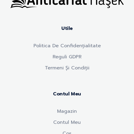
Anticariat Hasek
A căuta, a citi, a crește.
Utile
Politica De Confidențialitate
Reguli GDPR
Termeni Și Condiții
Contul Meu
Magazin
Contul Meu
Coș