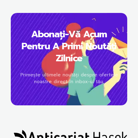
Abonați-Vă Acum
Pentru A Primi Noutăți
Zilnice
Primește ultimele noutăți despre ofertele
noastre direct în inbox-ul tău.