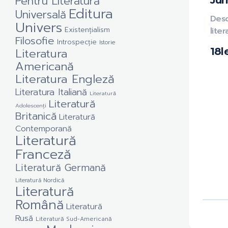
Pentru Literatură
Jur
Editura
Universală
Des
Univers
Existențialism
liter
Filosofie
Introspecție
Istorie
Literatura
18
l
Americană
Literatura Engleză
Literatura Italiană
Literatură
Literatură
Adolescenți
Britanică
Literatură
Contemporană
Literatură
Franceză
Literatură Germană
Literatură Nordică
Literatură
Română
Literatură
Rusă
Literatură Sud-Americană