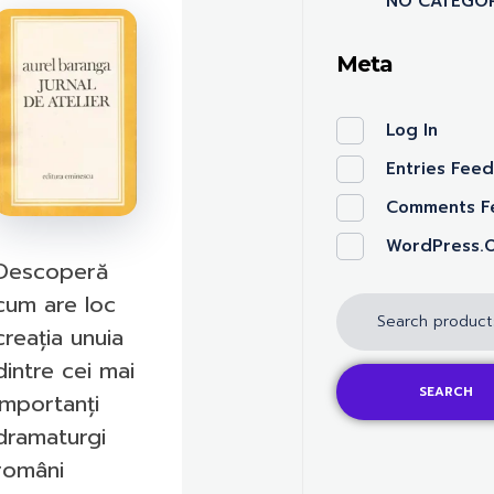
NO CATEGOR
Meta
Log In
Entries Fee
Comments F
WordPress.
Descoperă
cum are loc
creația unuia
dintre cei mai
SEARCH
importanți
dramaturgi
români