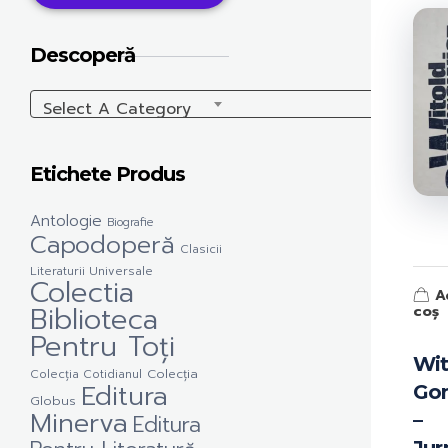
Descoperă
Select A Category
Etichete Produs
Antologie
Biografie
Capodoperă
Clasicii
Literaturii Universale
Colectia
A
Biblioteca
coș
Pentru Toți
Wit
Colecția Cotidianul
Colecția
Editura
Go
Globus
Minerva
–
Editura