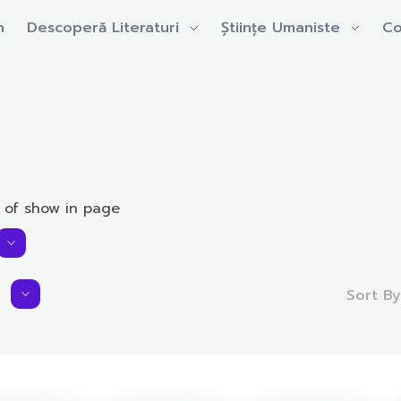
n
Descoperă Literaturi
Științe Umaniste
Co
 of show in page
Sort B
Average Rating:
0.0 rating