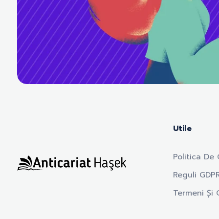
Utile
Politica De 
Reguli GDP
Anticariat Hasek
A căuta, a citi, a crește.
Termeni Și C