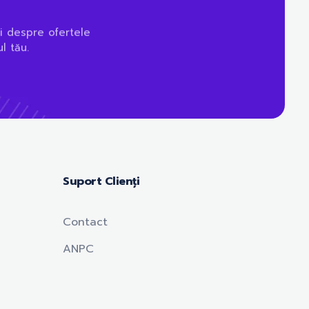
i despre ofertele
l tău.
Suport Clienți
Contact
ANPC