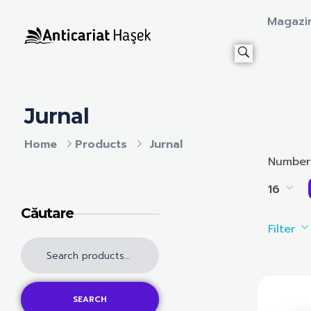
Magazi
Anticariat Hasek
A căuta, a citi, a crește.
Jurnal
Home
Products
Jurnal
Number
16
Căutare
Filter
SEARCH