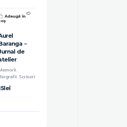
Adaugă în
coș
Aurel
Baranga –
Jurnal de
atelier
Memorii.
Biografii. Scrisori
15
lei