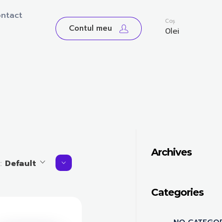
ntact
0
Coș
Contul meu
0
lei
Archives
y:
Default
Categories