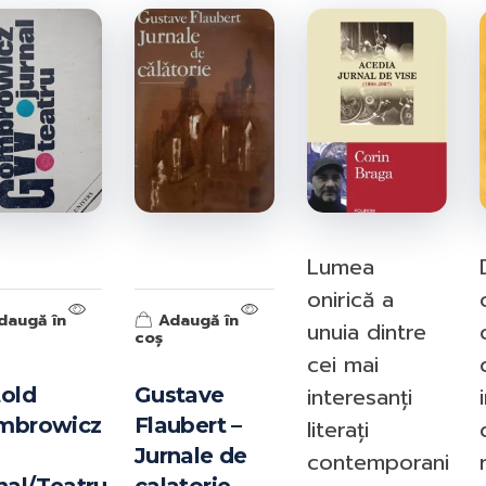
ISBN-10:
ISBN-13:
Goodreads:
Author(s):
Publisher:
Published:
//
Lumea
onirică a
daugă în
Adaugă în
unuia dintre
coș
cei mai
interesanți
old
Gustave
mbrowicz
Flaubert –
literați
Jurnale de
contemporani
Information from Goodreads.com