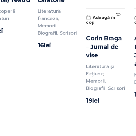
nal/Teatru
calatorie
coperă
Literatură
Adaugă în
aturi
franceză
,
coș
Memorii.
ei
Biografii. Scrisori
Corin Braga
16
lei
– Jurnal de
vise
Literatură și
Ficțiune
,
Memorii.
Biografii. Scrisori
19
lei