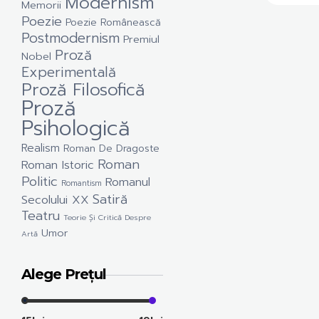
Modernism
Memorii
Poezie
Poezie Românească
Postmodernism
Premiul
Proză
Nobel
Experimentală
Proză Filosofică
Proză
Psihologică
Realism
Roman De Dragoste
Roman
Roman Istoric
Politic
Romanul
Romantism
Satiră
Secolului XX
Teatru
Teorie Și Critică Despre
Umor
Artă
Alege Prețul