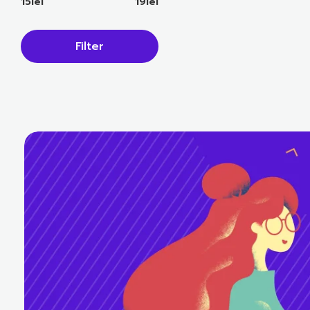
15lei
19lei
Filter