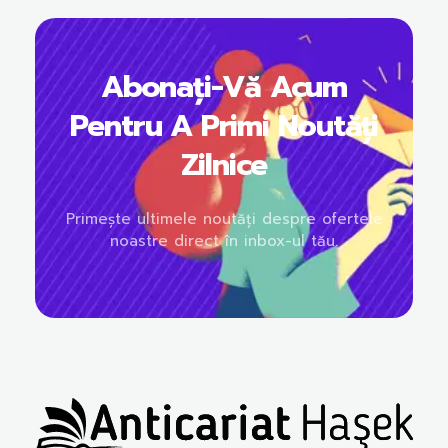
Abonați-Vă Acum
Pentru A Primi Noutăți
Zilnice
Primește ultimele noutăți despre ofertele
noastre direct în inbox-ul tău.