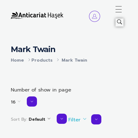
Anticariat Hasek
A căuta, a citi, a crește.
Mark Twain
Home
Products
Mark Twain
Number of show in page
16
Sort By:
Default
Filter