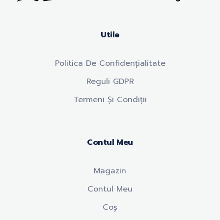
Anticariat Hasek
A căuta, a citi, a crește.
Utile
Politica De Confidențialitate
Reguli GDPR
Termeni Și Condiții
Contul Meu
Magazin
Contul Meu
Coș