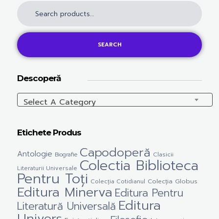
SEARCH
Descoperă
Select A Category
Etichete Produs
Capodoperă
Antologie
Clasicii
Biografie
Colectia Biblioteca
Literaturii Universale
Pentru Toți
Colecția Cotidianul
Colecția Globus
Editura Minerva
Editura Pentru
Editura
Literatură Universală
Univers