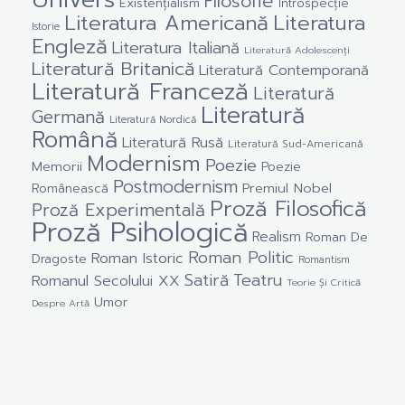
Filosofie
Existențialism
Introspecție
Literatura Americană
Literatura
Istorie
Engleză
Literatura Italiană
Literatură Adolescenți
Literatură Britanică
Literatură Contemporană
Literatură Franceză
Literatură
Literatură
Germană
Literatură Nordică
Română
Literatură Rusă
Literatură Sud-Americană
Modernism
Poezie
Memorii
Poezie
Postmodernism
Premiul Nobel
Românească
Proză Filosofică
Proză Experimentală
Proză Psihologică
Realism
Roman De
Roman Politic
Roman Istoric
Dragoste
Romantism
Satiră
Teatru
Romanul Secolului XX
Teorie Și Critică
Umor
Despre Artă