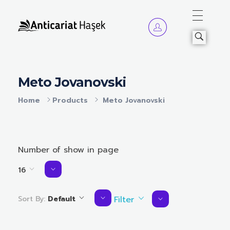
Anticariat Hasek
A căuta, a citi, a crește.
Meto Jovanovski
Home
Products
Meto Jovanovski
Number of show in page
16
Sort By:
Default
Filter