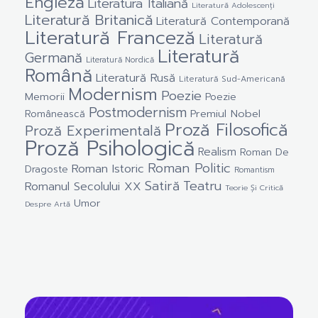
Engleză
Literatura Italiană
Literatură Adolescenți
Literatură Britanică
Literatură Contemporană
Literatură Franceză
Literatură
Literatură
Germană
Literatură Nordică
Română
Literatură Rusă
Literatură Sud-Americană
Modernism
Poezie
Memorii
Poezie
Postmodernism
Premiul Nobel
Românească
Proză Filosofică
Proză Experimentală
Proză Psihologică
Realism
Roman De
Roman Politic
Roman Istoric
Dragoste
Romantism
Satiră
Teatru
Romanul Secolului XX
Teorie Și Critică
Umor
Despre Artă