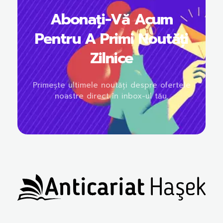
Abonați-Vă Acum
Pentru A Primi Noutăți
Zilnice
Primește ultimele noutăți despre ofertele
noastre direct în inbox-ul tău.
Anticariat Hasek
A căuta, a citi, a crește.