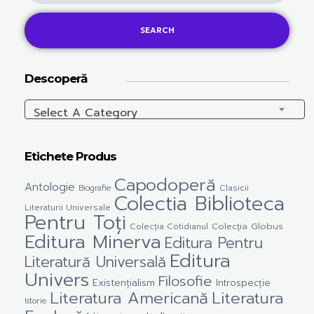
SEARCH
Descoperă
Select A Category
Etichete Produs
Capodoperă
Antologie
Clasicii
Biografie
Colectia Biblioteca
Literaturii Universale
Pentru Toți
Colecția Cotidianul
Colecția Globus
Editura Minerva
Editura Pentru
Editura
Literatură Universală
Univers
Filosofie
Existențialism
Introspecție
Literatura Americană
Literatura
Istorie