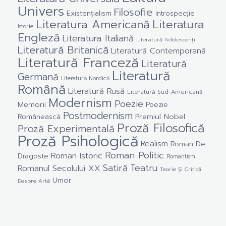
Univers
Filosofie
Existențialism
Introspecție
Literatura Americană
Literatura
Istorie
Engleză
Literatura Italiană
Literatură Adolescenți
Literatură Britanică
Literatură Contemporană
Literatură Franceză
Literatură
Literatură
Germană
Literatură Nordică
Română
Literatură Rusă
Literatură Sud-Americană
Modernism
Poezie
Memorii
Poezie
Postmodernism
Premiul Nobel
Românească
Proză Filosofică
Proză Experimentală
Proză Psihologică
Realism
Roman De
Roman Politic
Roman Istoric
Dragoste
Romantism
Satiră
Teatru
Romanul Secolului XX
Teorie Și Critică
Umor
Despre Artă