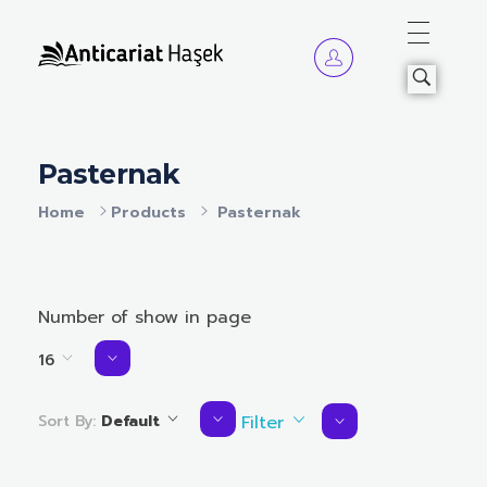
Anticariat Hasek
A căuta, a citi, a crește.
Pasternak
Home
Products
Pasternak
Number of show in page
16
Sort By:
Default
Filter