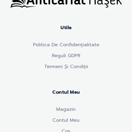
Anticariat Hasek
A căuta, a citi, a crește.
Utile
Politica De Confidențialitate
Reguli GDPR
Termeni Și Condiții
Contul Meu
Magazin
Contul Meu
Coș