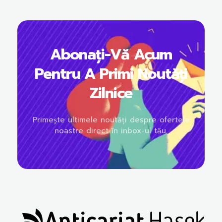
Abonați-Vă Acum
Pentru A Primi Noutăți
Zilnice
Primește ultimele noutăți despre ofertele
noastre direct în inbox-ul tău.