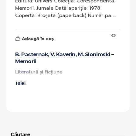
Editura: Univers Colecția: Corespondenta.
Memorii. Jurnale Dată apariție: 1978
Copertă: Broșată (paperback) Număr pa ...
Adaugă în coș
B. Pasternak, V. Kaverin, M. Slonimski –
Memorii
Literatură și Ficțiune
18
lei
Căutare