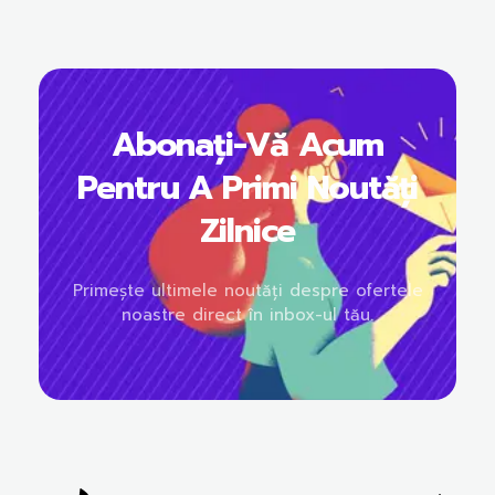
Abonați-Vă Acum
Pentru A Primi Noutăți
Zilnice
Primește ultimele noutăți despre ofertele
noastre direct în inbox-ul tău.