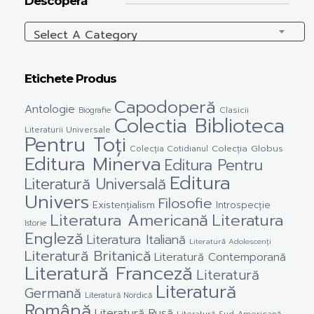
Descoperă
Select A Category
Etichete Produs
Capodoperă
Antologie
Clasicii
Biografie
Colectia Biblioteca
Literaturii Universale
Pentru Toți
Colecția Cotidianul
Colecția Globus
Editura Minerva
Editura Pentru
Editura
Literatură Universală
Univers
Filosofie
Existențialism
Introspecție
Literatura Americană
Literatura
Istorie
Engleză
Literatura Italiană
Literatură Adolescenți
Literatură Britanică
Literatură Contemporană
Literatură Franceză
Literatură
Literatură
Germană
Literatură Nordică
Română
Literatură Rusă
Literatură Sud-Americană