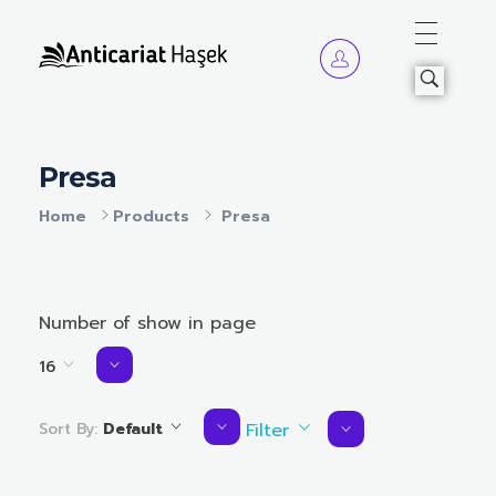
Anticariat Hasek
A căuta, a citi, a crește.
Presa
Home
Products
Presa
Number of show in page
16
Sort By:
Default
Filter