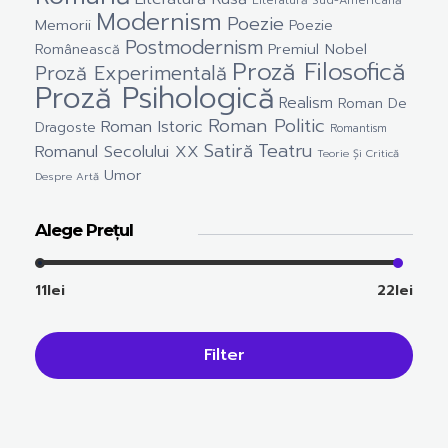
Modernism
Poezie
Memorii
Poezie
Postmodernism
Premiul Nobel
Românească
Proză Filosofică
Proză Experimentală
Proză Psihologică
Realism
Roman De
Roman Politic
Roman Istoric
Dragoste
Romantism
Satiră
Teatru
Romanul Secolului XX
Teorie Și Critică
Umor
Despre Artă
Alege Prețul
11lei
22lei
Filter