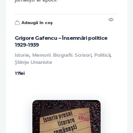
jurnaliști ai epocii.
Adaugă în coș
Grigore Gafencu – Însemnări politice
1929-1939
Istorie
,
Memorii. Biografii. Scrisori
,
Politică
,
Științe Umaniste
17
lei