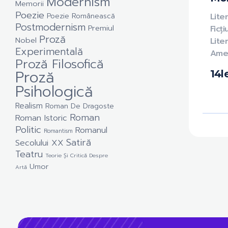
Modernism
Memorii
Poezie
Poezie Românească
Liter
Postmodernism
Premiul
Ficț
Proză
Nobel
Lite
Experimentală
Ame
Proză Filosofică
Proză
14
l
Psihologică
Realism
Roman De Dragoste
Roman
Roman Istoric
Politic
Romanul
Romantism
Satiră
Secolului XX
Teatru
Teorie Și Critică Despre
Umor
Artă