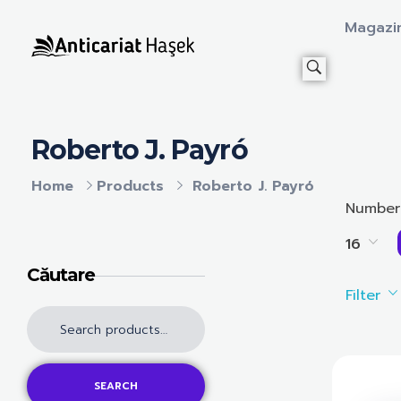
Magazi
Anticariat Hasek
A căuta, a citi, a crește.
Roberto J. Payró
Home
Products
Roberto J. Payró
Number
16
Căutare
Filter
SEARCH