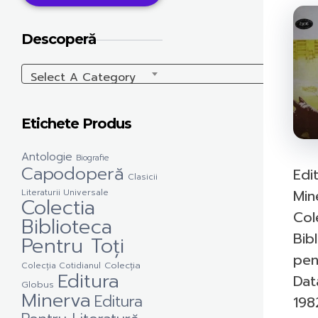
Descoperă
Select A Category
Etichete Produs
Antologie
Biografie
Capodoperă
Edit
Clasicii
Min
Literaturii Universale
Colectia
Col
Biblioteca
Bib
Pentru Toți
pen
Colecția Cotidianul
Colecția
Editura
Dat
Globus
Minerva
Editura
198