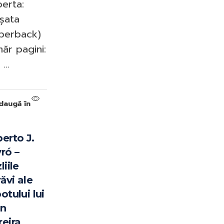
erta:
șata
perback)
ăr pagini:
...
daugă în
erto J.
ró –
liile
răvi ale
otului lui
an
eira