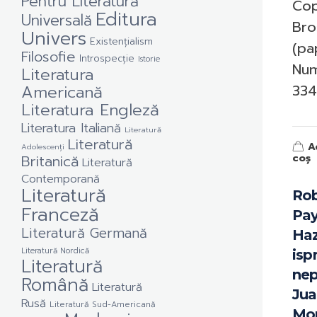
Pentru Literatură
Cop
Editura
Universală
Bro
Univers
Existențialism
(pa
Filosofie
Introspecție
Istorie
Num
Literatura
Americană
334 
Literatura Engleză
Literatura Italiană
Literatură
Literatură
A
Adolescenți
Britanică
coș
Literatură
Contemporană
Literatură
Rob
Franceză
Pay
Literatură Germană
Haz
Literatură Nordică
isp
Literatură
nep
Română
Literatură
Ju
Rusă
Literatură Sud-Americană
Mor