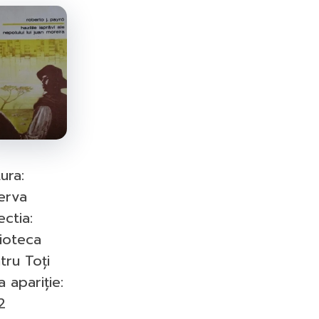
ISBN-10:
ISBN-13:
Goodreads:
Author(s):
Publisher:
Published:
//
ura:
erva
ectia:
lioteca
tru Toți
a apariție:
2
Information from Goodreads.com