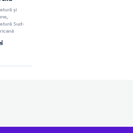
atură și
iune
,
ratură Sud-
ricană
ei