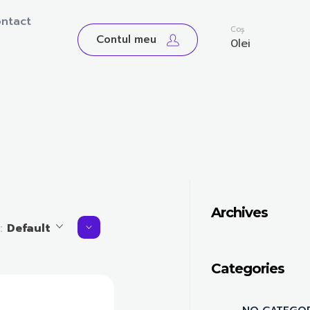
ntact
0
Coș
Contul meu
0
lei
Archives
y:
Default
Categories