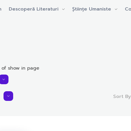
n
Descoperă Literaturi
Științe Umaniste
Co
 of show in page
Sort B
Average Rating:
0.0 rating