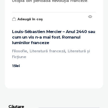
Utopia din perioada Revoluția Franceze.
Adaugă în coș
Louis-Sébastien Mercier – Anul 2440 sau
cum un vis n-a mai fost. Romanul
luminilor franceze
Filosofie
,
Literatură franceză
,
Literatură și
Ficțiune
15
lei
Căutare