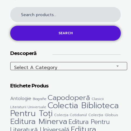
SEARCH
Descoperă
Select A Category
Etichete Produs
Capodoperă
Antologie
Clasicii
Biografie
Colectia Biblioteca
Literaturii Universale
Pentru Toți
Colecția Cotidianul
Colecția Globus
Editura Minerva
Editura Pentru
Editura
Literatură Universală