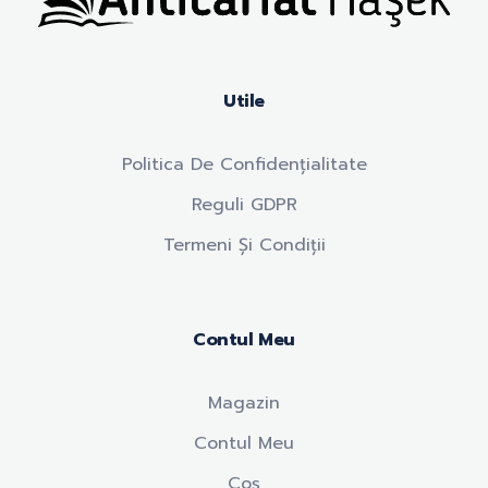
Anticariat Hasek
A căuta, a citi, a crește.
Utile
Politica De Confidențialitate
Reguli GDPR
Termeni Și Condiții
Contul Meu
Magazin
Contul Meu
Coș