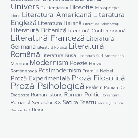
Univers
Filosofie
Existențialism
Introspecție
Literatura Americană
Literatura
Istorie
Engleză
Literatura Italiană
Literatură Adolescenți
Literatură Britanică
Literatură Contemporană
Literatură Franceză
Literatură
Literatură
Germană
Literatură Nordică
Română
Literatură Rusă
Literatură Sud-Americană
Modernism
Poezie
Memorii
Poezie
Postmodernism
Premiul Nobel
Românească
Proză Filosofică
Proză Experimentală
Proză Psihologică
Realism
Roman De
Roman Politic
Roman Istoric
Dragoste
Romantism
Satiră
Teatru
Romanul Secolului XX
Teorie Și Critică
Umor
Despre Artă