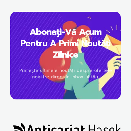
Abonați-Vă Acum
Pentru A Primi Noutăți
Zilnice
Primește ultimele noutăți despre ofertele
noastre direct în inbox-ul tău.