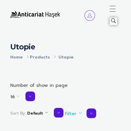
Anticariat Hasek
A căuta, a citi, a crește.
Utopie
Home
Products
Utopie
Number of show in page
16
Sort By:
Default
Filter